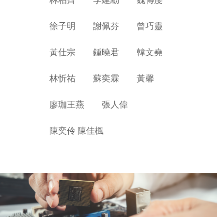
徐子明
謝佩芬
曾巧靈
黃仕宗
鍾曉君
韓文堯
林忻祐
蘇奕霖
黃馨
廖珈王燕
張人偉
陳奕伶
陳佳楓