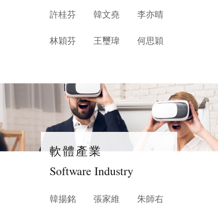
許桂芬
韓文堯
李亦晴
林穎芬
王璽瑋
何思穎
軟體產業
Software Industry
韓揚銘
張家維
朱師右