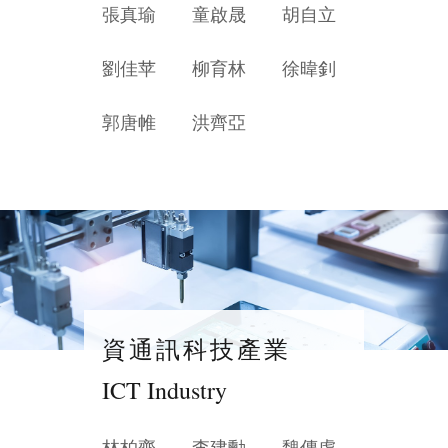
張真瑜
童啟晟
胡自立
劉佳苹
柳育林
徐暐釗
郭唐帷
洪齊亞
資通訊科技產業
ICT Industry
林柏齊
李建勳
魏傳虔