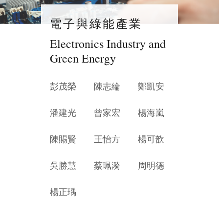
電子與綠能產業
Electronics Industry and
Green Energy
彭茂榮
陳志綸
鄭凱安
潘建光
曾家宏
楊海嵐
陳賜賢
王怡方
楊可歆
吳勝慧
蔡珮漪
周明德
楊正瑀