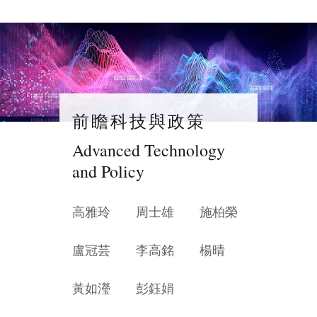
前瞻科技與政策
Advanced Technology
and Policy
高雅玲
周士雄
施柏榮
盧冠芸
李高銘
楊晴
黃如瀅
彭鈺娟