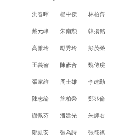
洪春暉
楊中傑
林柏齊
戴元峰
朱南勲
韓揚銘
高雅玲
勵秀玲
彭茂榮
王義智
陳彥合
魏傳虔
張家維
周士雄
李建勳
陳志綸
施柏榮
鄭兆倫
謝佩芬
潘建光
朱師右
鄭凱安
張為詩
張筱祺