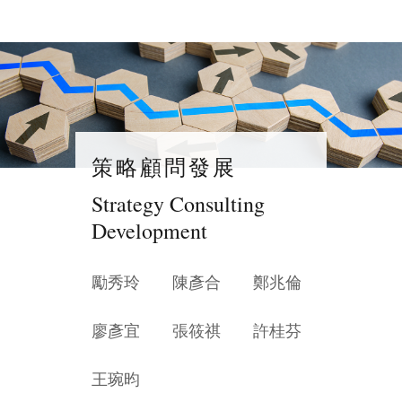
策略顧問發展
Strategy Consulting
Development
勵秀玲
陳彥合
鄭兆倫
廖彥宜
張筱祺
許桂芬
王琬昀