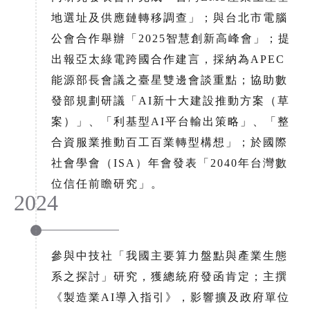
地選址及供應鏈轉移調查」；與台北市電腦
公會合作舉辦「2025智慧創新高峰會」；提
出報亞太綠電跨國合作建言，採納為APEC
能源部長會議之臺星雙邊會談重點；協助數
發部規劃研議「AI新十大建設推動方案（草
案）」、「利基型AI平台輸出策略」、「整
合資服業推動百工百業轉型構想」；於國際
社會學會（ISA）年會發表「2040年台灣數
位信任前瞻研究」。
2024
參與中技社「我國主要算力盤點與產業生態
系之探討」研究，獲總統府發函肯定；主撰
《製造業AI導入指引》，影響擴及政府單位