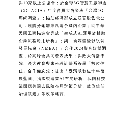
與10家以上公協會；於全球5G智慧工廠聯盟
（5G-ACIA）年度會員大會發表「台灣5G
專網調查」；協助經濟部成立泛官股售電公
司，統購分銷離岸風電予國內企業；助中華
民國工商協進會完成「生成式AI運用於輔助
企業流程應用研析」；與「新媒體暨影視音
發展協會（NMEA）」合作2024影音媒體調
查，於高峰會共同發表成果；與政大傳播學
院、淡大教育與未來設計學系簽署「數位信
任」合作備忘錄；提出「臺灣版數位十年發
展藍圖、我國製造業AI布局研析、我國科技
業因應美國去風險布局對策分析、數位信任
治理議題」等政策建言。