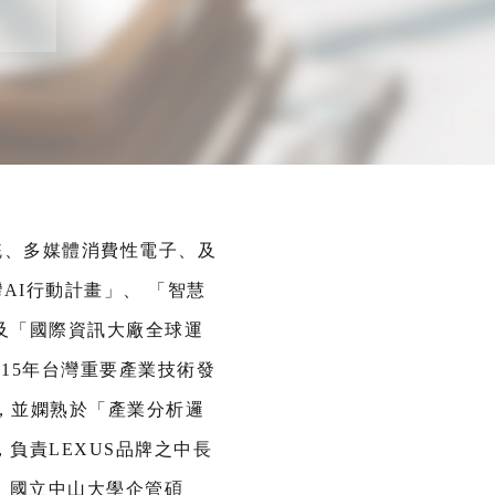
統、多媒體消費性電子、及
AI行動計畫」、 「智慧
及「國際資訊大廠全球運
015年台灣重要產業技術發
，並嫻熟於「產業分析邏
負責LEXUS品牌之中長
。國立中山大學企管碩