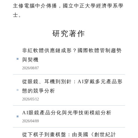
主修電腦中介傳播，國立中正大學經濟學系學
士。
研究著作
非紅軟體供應鏈成形？國際軟體管制趨勢
與契機
2026/08/07
從眼鏡、耳機到別針：AI穿戴多元產品形
態的競爭分析
2026/05/12
AI眼鏡產品分化與光學技術模組分析
2026/04/09
從下棋子到畫棋盤：由美國《創世紀計