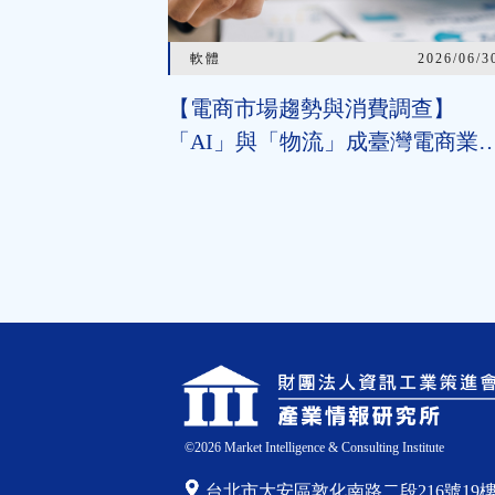
軟體
2026/06/3
【電商市場趨勢與消費調查】
「AI」與「物流」成臺灣電商業
競爭力升級兩大關鍵 近七成消
期待AI比價功能，七成五到貨首
超取
©
2026
Market Intelligence & Consulting Institute
台北市大安區敦化南路二段216號19