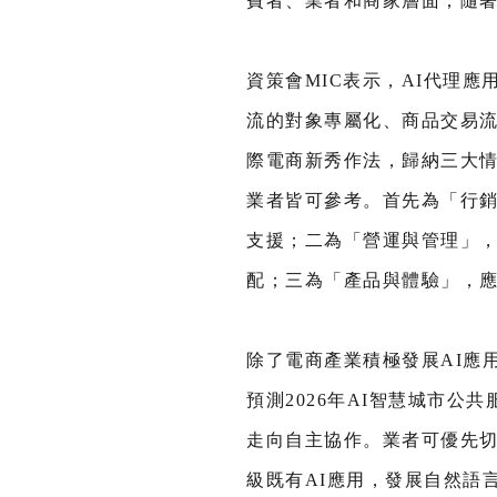
費者、業者和商家層面；隨著
資策會MIC表示，AI代理
流的對象專屬化、商品交易流
際電商新秀作法，歸納三大
業者皆可參考。首先為「行
支援；二為「營運與管理」
配；三為「產品與體驗」，
除了電商產業積極發展AI應
預測2026年AI智慧城市
走向自主協作。業者可優先切
級既有AI應用，發展自然語