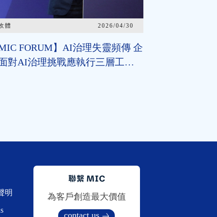
軟體
2026/04/30
MIC FORUM】AI治理失靈頻傳 企
面對AI治理挑戰應執行三層工
 2026臺灣AI基本法上路 企業應
握2年布局治理能力
聲明
為客戶創造最大價值
s
contact us