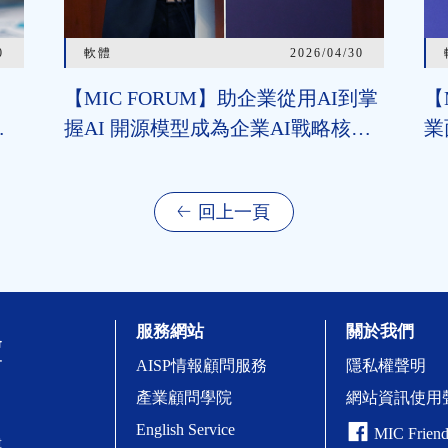
0
軟體
2026/04/30
【MIC FORUM】助企業從用AI到掌
【
者
握AI 開源模型成為企業AI戰略核
業
費者
心 開源追近閉源助垂直領域加速導
程
選
入 治理機制為長遠發展關鍵
把
回上一頁
服務網站
關於我們
AISP情報顧問服務
隱私權聲明
產業顧問學院
網站資訊使用
English Service
MIC Friend
樓