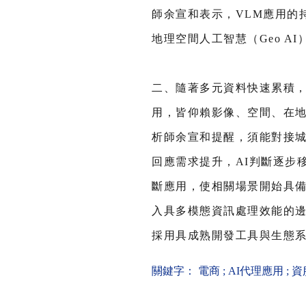
師余宣和表示，VLM應用的
地理空間人工智慧（Geo A
二、隨著多元資料快速累積，
用，皆仰賴影像、空間、在地
析師余宣和提醒，須能對接城
回應需求提升，AI判斷逐步
斷應用，使相關場景開始具備
入具多模態資訊處理效能的邊
採用具成熟開發工具與生態系
關鍵字：
電商
;
AI代理應用
;
資