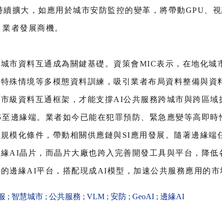
持續擴大，如應用於城市安防監控的變革，將帶動GPU、視
I）業者發展商機。
城市資料互通成為關鍵基礎。資策會MIC表示，在地化城市
特殊情境等多模態資料訓練，吸引業者布局資料整備與資料集（
市級資料互通框架，才能支撐AI公共服務跨城市與跨區域
移至邊緣端。業者如今已能在犯罪預防、緊急應變等高即時
規模化條件，帶動相關供應鏈與SI應用發展。隨著邊緣端
緣AI晶片，而晶片大廠也跨入完善開發工具與平台，降低
的邊緣AI平台，搭配現成AI模型，加速公共服務應用的市
服
;
智慧城市
;
公共服務
;
VLM
;
安防
;
GeoAI
;
邊緣AI