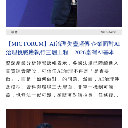
軟體
2026/04/30
【MIC FORUM】AI治理失靈頻傳 企業面對AI
治理挑戰應執行三層工程 2026臺灣AI基本法
上路 企業應把握2年布局治理能力
資深產業分析師郭唐帷表示，各國法規已陸續進入
實質課責階段，可信任AI治理不再是「是否要
做」，而是「如何做對」的問題。然而，AI治理涉
及模型、資料與環境三大層面，非單一機制可涵
蓋，也無法一蹴可幾，須隨著對話拉長、任務複雜
化與資料動態灌入，進行三層工程疊加，才能降低
AI失控風險。