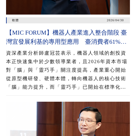
軟體
2026/04/30
【MIC FORUM】機器人產業進入整合階段 臺
灣宜發展利基的專用型應用 臺消費者61%看
好AI眼鏡潛力 54%對無顯示AI眼鏡有興趣
資深產業分析師盧冠芸表示，機器人領域的創投資
本正快速集中於少數領導業者，且2026年資本市場
對「腦」與「靈巧手」關注度提高，產業重心開始
從原型機研發、硬體本體，轉向機器人的核心技術
「腦」能力提升，而「靈巧手」已開始在標準化工
業與服務情境中展現能力，推動機器人從展示性功
能邁向實用性應用，為後續大規模部署奠定基礎。