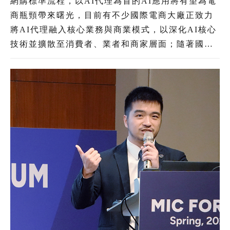
網購標準流程，以AI代理為首的AI應用將有望為電
商瓶頸帶來曙光，目前有不少國際電商大廠正致力
將AI代理融入核心業務與商業模式，以深化AI核心
技術並擴散至消費者、業者和商家層面；隨著國內
AI用戶日益增多，使得發展AI逐漸成為電商產業的
共識。