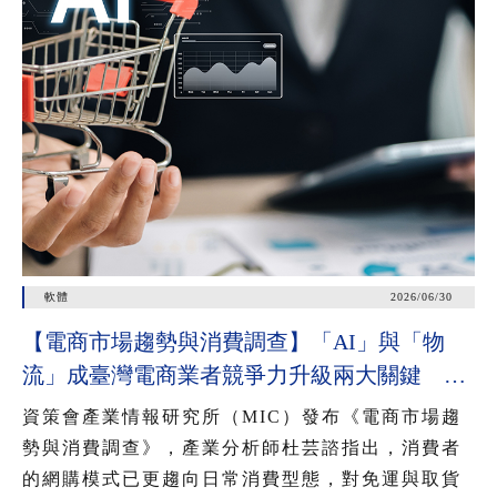
軟體
2026/06/30
【電商市場趨勢與消費調查】「AI」與「物
流」成臺灣電商業者競爭力升級兩大關鍵 近
七成消費者期待AI比價功能，七成五到貨首選
資策會產業情報研究所（MIC）發布《電商市場趨
超取
勢與消費調查》，產業分析師杜芸諮指出，消費者
的網購模式已更趨向日常消費型態，對免運與取貨