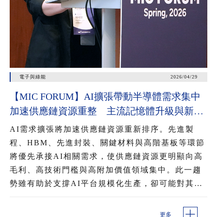
電子與綠能
2026/04/29
【MIC FORUM】AI擴張帶動半導體需求集中
加速供應鏈資源重整 主流記憶體升級與新興
記憶體崛起 混用提升AI資料調用效率
AI需求擴張將加速供應鏈資源重新排序。先進製
程、HBM、先進封裝、關鍵材料與高階基板等環節
將優先承接AI相關需求，使供應鏈資源更明顯向高
毛利、高技術門檻與高附加價值領域集中。此一趨
勢雖有助於支撐AI平台規模化生產，卻可能對其他
記憶體品項、成熟製程與部分周邊元件形成排擠，
進一步影響產能配置、交期與價格變化。
更多