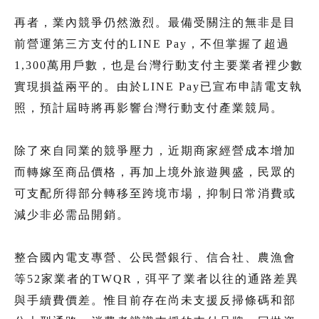
再者，業內競爭仍然激烈。最備受關注的無非是目
前營運第三方支付的LINE Pay，不但掌握了超過
1,300萬用戶數，也是台灣行動支付主要業者裡少數
實現損益兩平的。由於LINE Pay已宣布申請電支執
照，預計屆時將再影響台灣行動支付產業競局。
除了來自同業的競爭壓力，近期商家經營成本增加
而轉嫁至商品價格，再加上境外旅遊興盛，民眾的
可支配所得部分轉移至跨境市場，抑制日常消費或
減少非必需品開銷。
整合國內電支專營、公民營銀行、信合社、農漁會
等52家業者的TWQR，弭平了業者以往的通路差異
與手續費價差。惟目前存在尚未支援反掃條碼和部