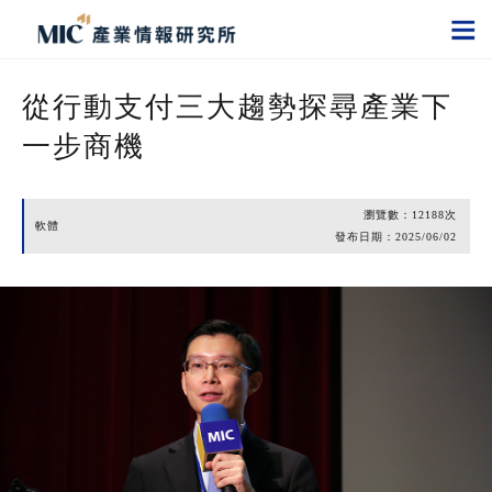
從行動支付三大趨勢探尋產業下
一步商機
瀏覽數：
12188
次
軟體
發布日期：
2025/06/02