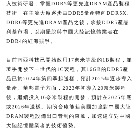
入技術研發，掌握DDR5等更先進DRAM產品製程
技術，在主流大廠逐步由DDR5量產轉向DDR5X、
DDR6等更先進DRAM產品之後，承接DDR5產品
利基市場，以期擺脫與中國大陸記憶體業者在
DDR4的紅海競爭。
目前南亞科技已開始啟用17奈米等級的1B製程，並
著手開發下一世代的1C製程，其16GB的DDR5產
品已於2024年第四季起送樣，預計2025年逐步導入
量產。華邦電子方面，2023年初導入20奈米製程
後，繼續投入16奈米製程的開發，預計在2025年底
或2026年送樣。期盼台廠能藉美國加強對中國大陸
DRAM製程設備出口管制的東風，加速建立對中國
大陸記憶體業者的技術優勢。