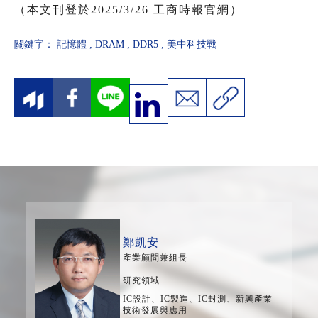
（本文刊登於2025/3/26 工商時報官網）
關鍵字：
記憶體
;
DRAM
;
DDR5
;
美中科技戰
鄭凱安
產業顧問兼組長
研究領域
IC設計、IC製造、IC封測、新興產業
技術發展與應用