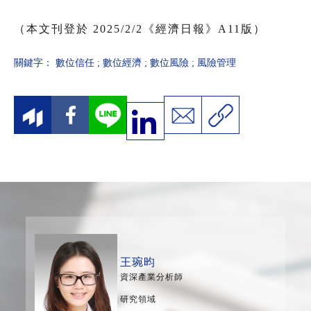
（本文刊登於 2025/2/2《經濟日報》A11版）
關鍵字：
數位信任
;
數位經濟
;
數位風險
;
風險管理
王琬昀
資深產業分析師
研究領域