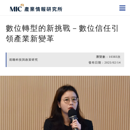
數位轉型的新挑戰－數位信任引
領產業新變革
瀏覽數：
10383
次
前瞻科技與政策研究
發布日期：
2025/02/14