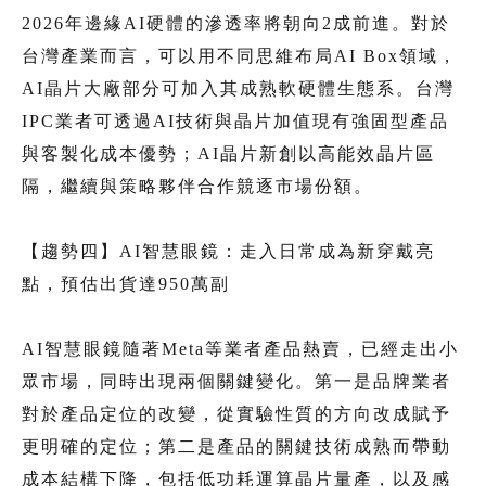
2026年邊緣AI硬體的滲透率將朝向2成前進。對於
台灣產業而言，可以用不同思維布局AI Box領域，
AI晶片大廠部分可加入其成熟軟硬體生態系。台灣
IPC業者可透過AI技術與晶片加值現有強固型產品
與客製化成本優勢；AI晶片新創以高能效晶片區
隔，繼續與策略夥伴合作競逐市場份額。
【趨勢四】AI智慧眼鏡：走入日常成為新穿戴亮
點，預估出貨達950萬副
AI智慧眼鏡隨著Meta等業者產品熱賣，已經走出小
眾市場，同時出現兩個關鍵變化。第一是品牌業者
對於產品定位的改變，從實驗性質的方向改成賦予
更明確的定位；第二是產品的關鍵技術成熟而帶動
成本結構下降，包括低功耗運算晶片量產，以及感