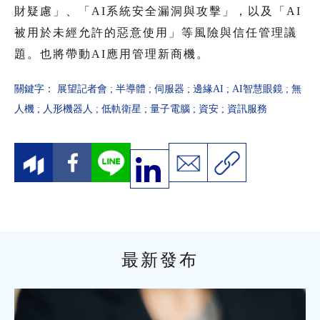
財疑慮」、「AI系統安全漏洞與攻擊」，以及「AI
被用於未經允許的惡意使用」等風險與信任管理議
題。也將帶動AI應用管理新商機。
關鍵字：
展望記者會
;
半導體
;
伺服器
;
邊緣AI
;
AI智慧眼鏡
;
無
人機
;
人形機器人
;
低軌衛星
;
量子電腦
;
資安
;
資訊服務
最新發布