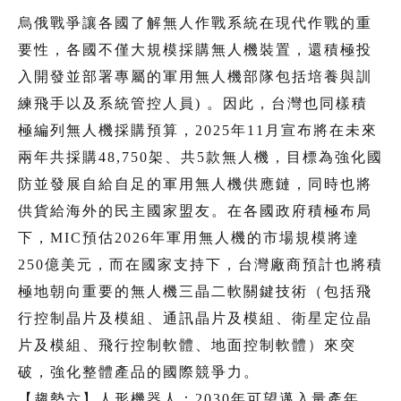
烏俄戰爭讓各國了解無人作戰系統在現代作戰的重
要性，各國不僅大規模採購無人機裝置，還積極投
入開發並部署專屬的軍用無人機部隊包括培養與訓
練飛手以及系統管控人員) 。因此，台灣也同樣積
極編列無人機採購預算，2025年11月宣布將在未來
兩年共採購48,750架、共5款無人機，目標為強化國
防並發展自給自足的軍用無人機供應鏈，同時也將
供貨給海外的民主國家盟友。在各國政府積極布局
下，MIC預估2026年軍用無人機的市場規模將達
250億美元，而在國家支持下，台灣廠商預計也將積
極地朝向重要的無人機三晶二軟關鍵技術（包括飛
行控制晶片及模組、通訊晶片及模組、衛星定位晶
片及模組、飛行控制軟體、地面控制軟體）來突
破，強化整體產品的國際競爭力。
【趨勢六】人形機器人：2030年可望邁入量產年，