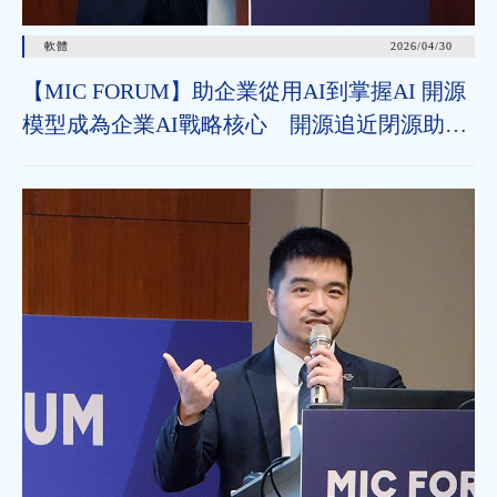
軟體
2026/04/30
【MIC FORUM】助企業從用AI到掌握AI 開源
模型成為企業AI戰略核心 開源追近閉源助垂
直領域加速導入 治理機制為長遠發展關鍵