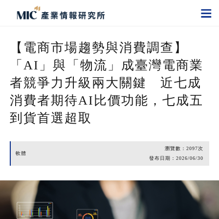
【電商市場趨勢與消費調查】
「AI」與「物流」成臺灣電商業
者競爭力升級兩大關鍵 近七成
消費者期待AI比價功能，七成五
到貨首選超取
瀏覽數：
2097
次
軟體
發布日期：
2026/06/30