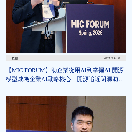
軟體
2026/04/30
【MIC FORUM】助企業從用AI到掌握AI 開源
模型成為企業AI戰略核心 開源追近閉源助垂
直領域加速導入 治理機制為長遠發展關鍵