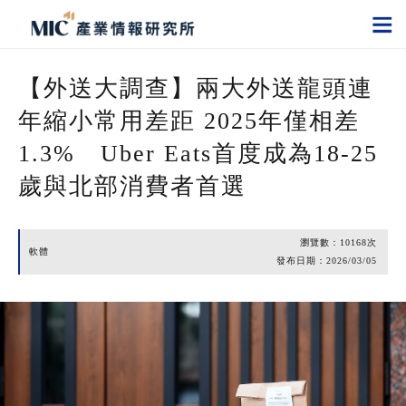
【外送大調查】兩大外送龍頭連
年縮小常用差距 2025年僅相差
1.3% Uber Eats首度成為18-25
歲與北部消費者首選
瀏覽數：
10168
次
軟體
發布日期：
2026/03/05