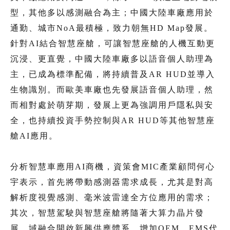
型，其他多以感測融合為主；中國大陸車廠應用於
通勤、城市NoA最積極，致力朝無HD Map發展。
針對AI結合智慧座艙，可讓智慧座艙的人機互動更
沉浸、更直覺，中國大陸車廠多以語音個人助理為
主，已成為標準配備，將持續普及AR HUD並導入
生物識別。而歐美車廠也先發展語音個人助理，然
而相對處於萌芽期，發展上更為強調用戶隱私與安
全，也持續投資手勢控制與AR HUD等其他智慧座
艙AI應用。
分析智慧車應用AI商機，資策會MIC產業顧問何心
宇表示，首先將帶動感測器需求成長，尤其是對高
解析度視覺感測、毫米波雷達全方位應用的需求；
其次，智慧駕駛與智慧座艙將隨著大算力晶片發
展，域融合開啟新興供應體系，增加OEM、EMS代