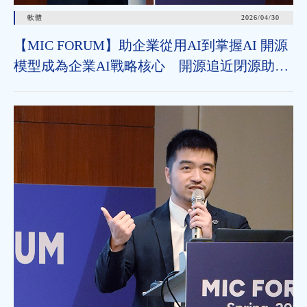
軟體
2026/04/30
【MIC FORUM】助企業從用AI到掌握AI 開源
模型成為企業AI戰略核心 開源追近閉源助垂
直領域加速導入 治理機制為長遠發展關鍵