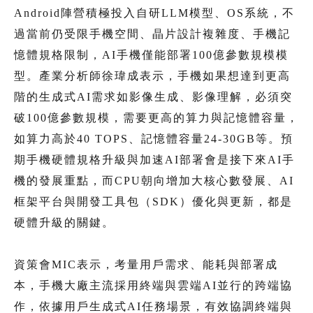
Android陣營積極投入自研LLM模型、OS系統，不
過當前仍受限手機空間、晶片設計複雜度、手機記
憶體規格限制，AI手機僅能部署100億參數規模模
型。產業分析師徐瑋成表示，手機如果想達到更高
階的生成式AI需求如影像生成、影像理解，必須突
破100億參數規模，需要更高的算力與記憶體容量，
如算力高於40 TOPS、記憶體容量24-30GB等。預
期手機硬體規格升級與加速AI部署會是接下來AI手
機的發展重點，而CPU朝向增加大核心數發展、AI
框架平台與開發工具包（SDK）優化與更新，都是
硬體升級的關鍵。
資策會MIC表示，考量用戶需求、能耗與部署成
本，手機大廠主流採用終端與雲端AI並行的跨端協
作，依據用戶生成式AI任務場景，有效協調終端與