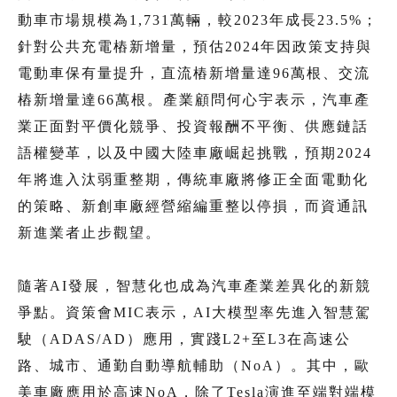
動車市場規模為1,731萬輛，較2023年成長23.5%；
針對公共充電樁新增量，預估2024年因政策支持與
電動車保有量提升，直流樁新增量達96萬根、交流
樁新增量達66萬根。產業顧問何心宇表示，汽車產
業正面對平價化競爭、投資報酬不平衡、供應鏈話
語權變革，以及中國大陸車廠崛起挑戰，預期2024
年將進入汰弱重整期，傳統車廠將修正全面電動化
的策略、新創車廠經營縮編重整以停損，而資通訊
新進業者止步觀望。
隨著AI發展，智慧化也成為汽車產業差異化的新競
爭點。資策會MIC表示，AI大模型率先進入智慧駕
駛（ADAS/AD）應用，實踐L2+至L3在高速公
路、城市、通勤自動導航輔助（NoA）。其中，歐
美車廠應用於高速NoA，除了Tesla演進至端對端模