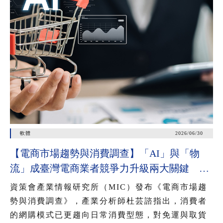
軟體
2026/06/30
【電商市場趨勢與消費調查】「AI」與「物
流」成臺灣電商業者競爭力升級兩大關鍵 近
七成消費者期待AI比價功能，七成五到貨首選
資策會產業情報研究所（MIC）發布《電商市場趨
超取
勢與消費調查》，產業分析師杜芸諮指出，消費者
的網購模式已更趨向日常消費型態，對免運與取貨