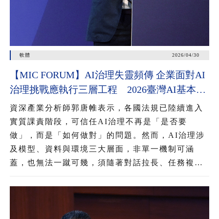
軟體
2026/04/30
【MIC FORUM】AI治理失靈頻傳 企業面對AI
治理挑戰應執行三層工程 2026臺灣AI基本法
上路 企業應把握2年布局治理能力
資深產業分析師郭唐帷表示，各國法規已陸續進入
實質課責階段，可信任AI治理不再是「是否要
做」，而是「如何做對」的問題。然而，AI治理涉
及模型、資料與環境三大層面，非單一機制可涵
蓋，也無法一蹴可幾，須隨著對話拉長、任務複雜
化與資料動態灌入，進行三層工程疊加，才能降低
AI失控風險。