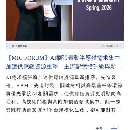
電子與綠能
2026/04/29
【MIC FORUM】AI擴張帶動半導體需求集中
加速供應鏈資源重整 主流記憶體升級與新興
記憶體崛起 混用提升AI資料調用效率
AI需求擴張將加速供應鏈資源重新排序。先進製
程、HBM、先進封裝、關鍵材料與高階基板等環節
將優先承接AI相關需求，使供應鏈資源更明顯向高
毛利、高技術門檻與高附加價值領域集中。此一趨
勢雖有助於支撐AI平台規模化生產，卻可能對其他
記憶體品項、成熟製程與部分周邊元件形成排擠，
進一步影響產能配置、交期與價格變化。
更多