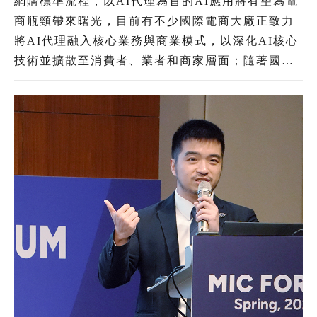
網購標準流程，以AI代理為首的AI應用將有望為電
商瓶頸帶來曙光，目前有不少國際電商大廠正致力
將AI代理融入核心業務與商業模式，以深化AI核心
技術並擴散至消費者、業者和商家層面；隨著國內
AI用戶日益增多，使得發展AI逐漸成為電商產業的
共識。