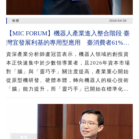
軟體
2026/04/30
【MIC FORUM】機器人產業進入整合階段 臺
灣宜發展利基的專用型應用 臺消費者61%看
好AI眼鏡潛力 54%對無顯示AI眼鏡有興趣
資深產業分析師盧冠芸表示，機器人領域的創投資
本正快速集中於少數領導業者，且2026年資本市場
對「腦」與「靈巧手」關注度提高，產業重心開始
從原型機研發、硬體本體，轉向機器人的核心技術
「腦」能力提升，而「靈巧手」已開始在標準化工
業與服務情境中展現能力，推動機器人從展示性功
能邁向實用性應用，為後續大規模部署奠定基礎。