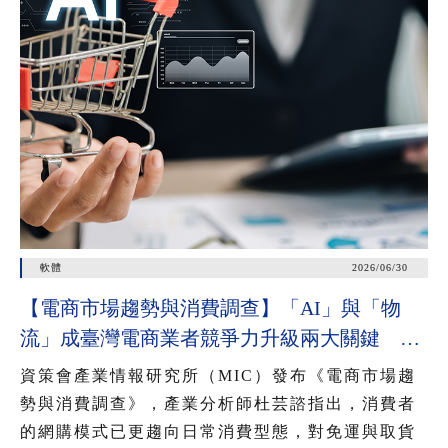
軟體
2026/06/30
【電商市場趨勢與消費調查】「AI」與「物
流」成臺灣電商業者競爭力升級兩大關鍵 近
七成消費者期待AI比價功能，七成五到貨首選
資策會產業情報研究所（MIC）發布《電商市場趨
超取
勢與消費調查》，產業分析師杜芸諮指出，消費者
的網購模式已更趨向日常消費型態，對免運與取貨