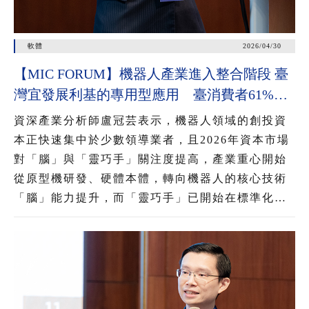
軟體
2026/04/30
【MIC FORUM】機器人產業進入整合階段 臺
灣宜發展利基的專用型應用 臺消費者61%看
好AI眼鏡潛力 54%對無顯示AI眼鏡有興趣
資深產業分析師盧冠芸表示，機器人領域的創投資
本正快速集中於少數領導業者，且2026年資本市場
對「腦」與「靈巧手」關注度提高，產業重心開始
從原型機研發、硬體本體，轉向機器人的核心技術
「腦」能力提升，而「靈巧手」已開始在標準化工
業與服務情境中展現能力，推動機器人從展示性功
能邁向實用性應用，為後續大規模部署奠定基礎。