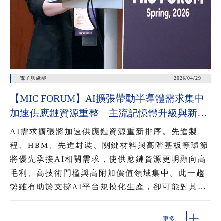
電子與綠能
2026/04/29
【MIC FORUM】AI擴張帶動半導體需求集中
加速供應鏈資源重整 主流記憶體升級與新興
記憶體崛起 混用提升AI資料調用效率
AI需求擴張將加速供應鏈資源重新排序。先進製
程、HBM、先進封裝、關鍵材料與高階基板等環節
將優先承接AI相關需求，使供應鏈資源更明顯向高
毛利、高技術門檻與高附加價值領域集中。此一趨
勢雖有助於支撐AI平台規模化生產，卻可能對其他
記憶體品項、成熟製程與部分周邊元件形成排擠，
進一步影響產能配置、交期與價格變化。
更多