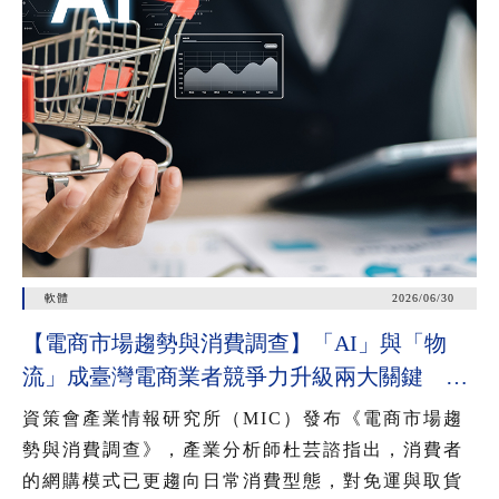
軟體
2026/06/30
【電商市場趨勢與消費調查】「AI」與「物
流」成臺灣電商業者競爭力升級兩大關鍵 近
七成消費者期待AI比價功能，七成五到貨首選
資策會產業情報研究所（MIC）發布《電商市場趨
超取
勢與消費調查》，產業分析師杜芸諮指出，消費者
的網購模式已更趨向日常消費型態，對免運與取貨