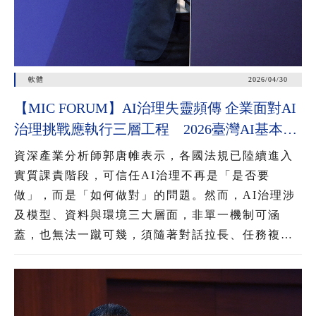
軟體
2026/04/30
【MIC FORUM】AI治理失靈頻傳 企業面對AI
治理挑戰應執行三層工程 2026臺灣AI基本法
上路 企業應把握2年布局治理能力
資深產業分析師郭唐帷表示，各國法規已陸續進入
實質課責階段，可信任AI治理不再是「是否要
做」，而是「如何做對」的問題。然而，AI治理涉
及模型、資料與環境三大層面，非單一機制可涵
蓋，也無法一蹴可幾，須隨著對話拉長、任務複雜
化與資料動態灌入，進行三層工程疊加，才能降低
AI失控風險。