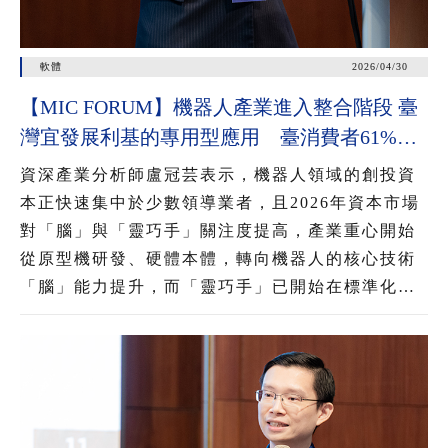
軟體
2026/04/30
【MIC FORUM】機器人產業進入整合階段 臺
灣宜發展利基的專用型應用 臺消費者61%看
好AI眼鏡潛力 54%對無顯示AI眼鏡有興趣
資深產業分析師盧冠芸表示，機器人領域的創投資
本正快速集中於少數領導業者，且2026年資本市場
對「腦」與「靈巧手」關注度提高，產業重心開始
從原型機研發、硬體本體，轉向機器人的核心技術
「腦」能力提升，而「靈巧手」已開始在標準化工
業與服務情境中展現能力，推動機器人從展示性功
能邁向實用性應用，為後續大規模部署奠定基礎。