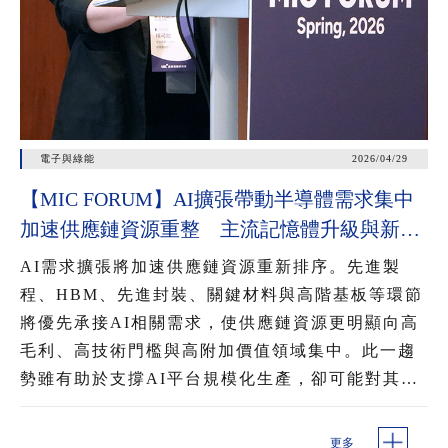
電子與綠能
2026/04/29
【MIC FORUM】AI擴張帶動半導體需求集中
加速供應鏈資源重整 主流記憶體升級與新興
記憶體崛起 混用提升AI資料調用效率
AI需求擴張將加速供應鏈資源重新排序。先進製
程、HBM、先進封裝、關鍵材料與高階基板等環節
將優先承接AI相關需求，使供應鏈資源更明顯向高
毛利、高技術門檻與高附加價值領域集中。此一趨
勢雖有助於支撐AI平台規模化生產，卻可能對其他
記憶體品項、成熟製程與部分周邊元件形成排擠，
進一步影響產能配置、交期與價格變化。
更多