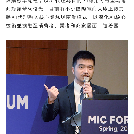
網購標準流程，以AI代理為首的AI應用將有望為電
商瓶頸帶來曙光，目前有不少國際電商大廠正致力
將AI代理融入核心業務與商業模式，以深化AI核心
技術並擴散至消費者、業者和商家層面；隨著國內
AI用戶日益增多，使得發展AI逐漸成為電商產業的
共識。