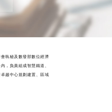
委會執秘及數發部數位經濟
任內，負責組成智慧鐵道、
安卓越中心規劃建置、區域