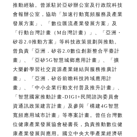
推動經驗。曾派駐於亞矽辦公室及行政院科技
會報辦公室，協助「加速行動寬頻服務及產業
發展方案」、「數位匯流產業發展方案」及
「行動台灣計畫（M台灣計畫）」、「亞洲・
矽谷2.0推動方案」等科技政策規劃與推動。
曾負責「亞洲．矽谷2.0數位創新整合平臺計
畫」、「亞矽5G智慧城鄉應用計畫」、「擴
大樂齡學習社交資源產業鏈結與服務推廣計
畫」、「亞洲．矽谷前瞻科技跨域應用計
畫」、「中小企業行動支付普及推升計畫」、
「智慧國家推動計畫-DIGI+民間諮詢委員會
資通訊政策建言計畫」及參與「構建4G智慧
寬頻應用城市計畫」等專案計畫。曾任台灣數
位健康產業發展協會秘書長，負責推動數位健
康產業發展與應用。國立中央大學產業經濟研