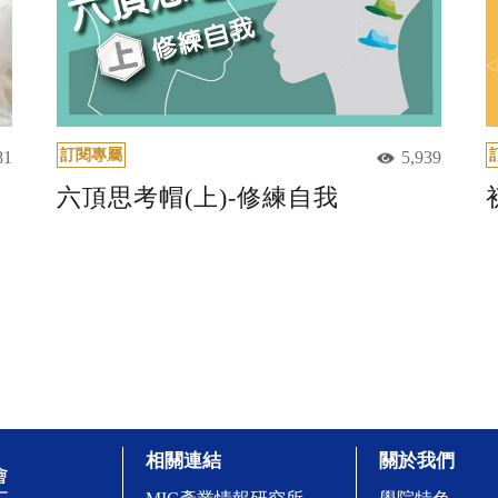
訂閱專屬
81
5,939
六頂思考帽(上)-修練自我
相關連結
關於我們