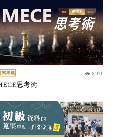
訂閱專屬
6,971
MECE思考術