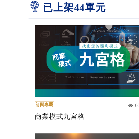
已上架44單元
訂閱專屬
6
商業模式九宮格