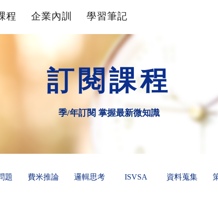
課程
企業內訓
學習筆記
訂閱課程
季/年訂閱 掌握最新微知識
問題
費米推論
邏輯思考
ISVSA
資料蒐集