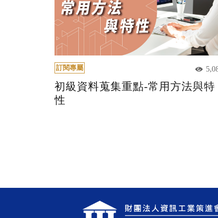
訂閱專屬
5,0
初級資料蒐集重點-常用方法與特
性