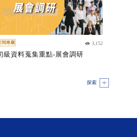
訂閱專屬
3,152
初級資料蒐集重點-展會調研
探索