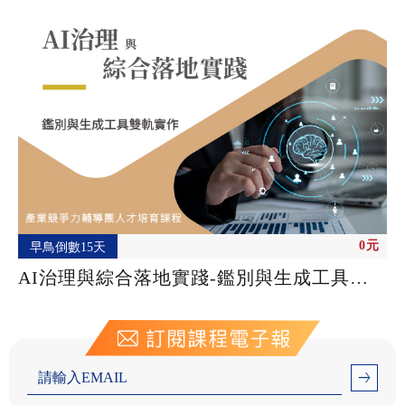
0元
早鳥倒數15天
AI治理與綜合落地實踐-鑑別與生成工具雙
軌實作