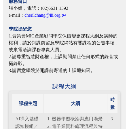
服務窗口
張小姐，電話：(02)6631-1392
e-mail：
cherilchang@iii.org.tw
學院提醒您
1.資策會MIC產業顧問學院保留變更課程大綱及講師的
權利，請於到課前留意學院網站有關課程的公告事項，
或來電洽詢課務專責人員。
2.請尊重智慧財產權，上課期間禁止任何形式的錄音或
攝錄影。
3.請留意學院於開課前寄送的上課通知函。
課程大綱
時
課程主題
大綱
數
AI導入基礎
1. 機器學習概論與應用場景
3
認知模組／
2. 電子業資料處理流程與特