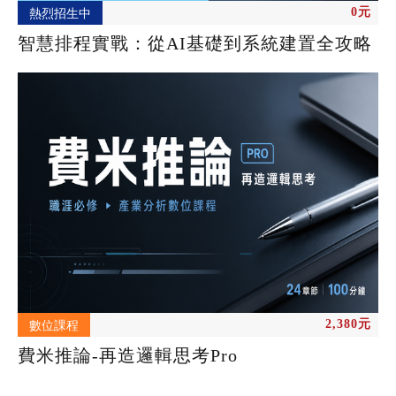
0元
熱烈招生中
智慧排程實戰：從AI基礎到系統建置全攻略
2,380元
數位課程
費米推論-再造邏輯思考Pro