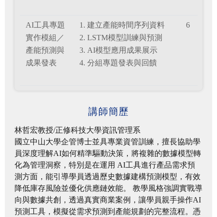
AI工具專題
1. 建立產能時間序列資料
6
實作模組／
2. LSTM模型訓練與預測
產能預測與
3. AI模型應用成果展示
成果發表
4. 分組專題發表與回饋
講師簡歷
林哲宏教授/正修科技大學資訊管理系
國立中山大學企管博士並具專業資管訓練，擅長協助學
員深度理解AI如何精準驅動決策，將複雜的數據模型轉
化為管理洞察，特別是在運用 AI工具進行產品需求預
測方面，能引導學員透過歷史數據建構預測模型，有效
降低庫存風險並優化供應鏈效能。 教學風格強調實戰導
向與數據共創，透過真實商業案例，讓學員親手操作AI
預測工具，模擬從需求預測到產能規劃的完整流程。憑