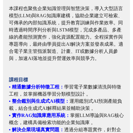
本課程也聚焦企業知識管理與智慧決策，導入大型語言
模型(LLM)與RAG知識庫建構，協助企業建立可檢索、
可傳承的內部知識系統，提升教育訓練與作業效率。同
時透過時間序列分析與LSTM模型，完成多產品、多產
線的產能預測實作，強化資源配置能力。全程採實作與
專題導向，最終由學員提出AI解決方案並發表成果。適
合電子業主管指派製造、計畫、IT或數據分析人員參
與，加速AI落地並提升營運效率與競爭力。
課程目標
• 精通數據分析特徵工程：
學習電子業數據清洗與特徵
工程，並掌握機器學習分類模型設計 。
• 整合鑑別與生成式AI模型：
運用鑑別式AI預測產能負
載，結合生成式AI解釋結果並輔助決策 。
• 實作RAG知識庫應用系統：
掌握LLM導論與RAG核心
概念，建構具備檢索功能的企業知識庫 。
• 解決企業現場真實問題：
透過分組專題實作，針對企