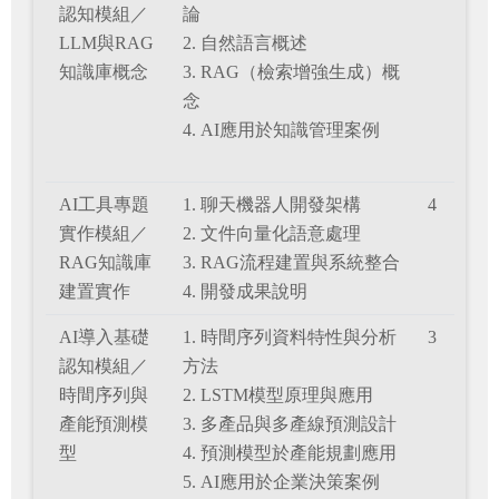
認知模組／
論
LLM與RAG
2. 自然語言概述
知識庫概念
3. RAG（檢索增強生成）概
念
4. AI應用於知識管理案例
AI工具專題
1. 聊天機器人開發架構
4
實作模組／
2. 文件向量化語意處理
RAG知識庫
3. RAG流程建置與系統整合
建置實作
4. 開發成果說明
AI導入基礎
1. 時間序列資料特性與分析
3
認知模組／
方法
時間序列與
2. LSTM模型原理與應用
產能預測模
3. 多產品與多產線預測設計
型
4. 預測模型於產能規劃應用
5. AI應用於企業決策案例