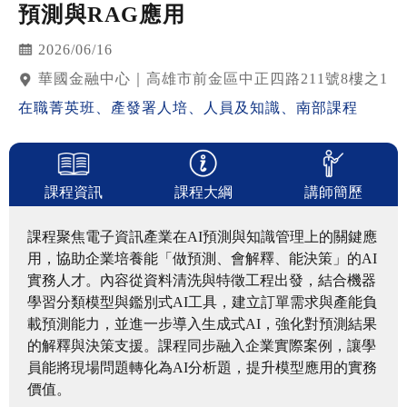
預測與RAG應用
2026/06/16
華國金融中心｜高雄市前金區中正四路211號8樓之1
在職菁英班
、
產發署人培
、
人員及知識
、
南部課程
課程資訊
課程大綱
講師簡歷
課程聚焦電子資訊產業在AI預測與知識管理上的關鍵應
用，協助企業培養能「做預測、會解釋、能決策」的AI
實務人才。內容從資料清洗與特徵工程出發，結合機器
學習分類模型與鑑別式AI工具，建立訂單需求與產能負
載預測能力，並進一步導入生成式AI，強化對預測結果
的解釋與決策支援。課程同步融入企業實際案例，讓學
員能將現場問題轉化為AI分析題，提升模型應用的實務
價值。