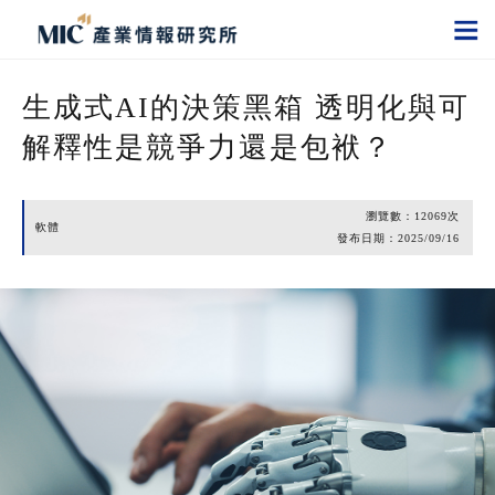
生成式AI的決策黑箱 透明化與可
解釋性是競爭力還是包袱？
瀏覽數：
12069
次
軟體
發布日期：
2025/09/16