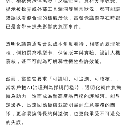
訴、稽核與法律風險上反噬企業。資料分布改變、
提示被操弄或外部工具漏洞等異常狀況，都可能讓
錯誤以看似合理的樣貌潛伏，當發覺議題存在時都
已是會帶來損失影響的負面事件。
透明化議題通常會以成本角度看待，相關的處理流
程，例如撰寫模型卡、保留版本與實驗、設計人機
覆核，甚至可能為可解釋性犧牲些許效能。
然而，當監管要求「可說明、可追溯、可稽核」，
當客戶把AI治理列為採購門檻時，透明化就由負擔
轉為助力，進而成為墊高產品門檻的護城河。能界
定邊界、迅速回應疑慮並證明盡到注意義務的團
隊，更容易換得長約與溢價，也更能承受不可避免
的失誤。