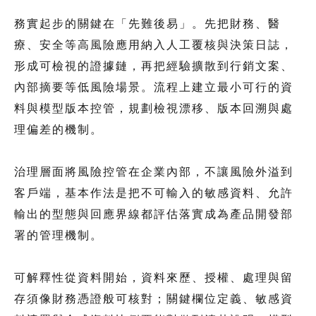
務實起步的關鍵在「先難後易」。先把財務、醫
療、安全等高風險應用納入人工覆核與決策日誌，
形成可檢視的證據鏈，再把經驗擴散到行銷文案、
內部摘要等低風險場景。流程上建立最小可行的資
料與模型版本控管，規劃檢視漂移、版本回溯與處
理偏差的機制。
治理層面將風險控管在企業內部，不讓風險外溢到
客戶端，基本作法是把不可輸入的敏感資料、允許
輸出的型態與回應界線都評估落實成為產品開發部
署的管理機制。
可解釋性從資料開始，資料來歷、授權、處理與留
存須像財務憑證般可核對；關鍵欄位定義、敏感資