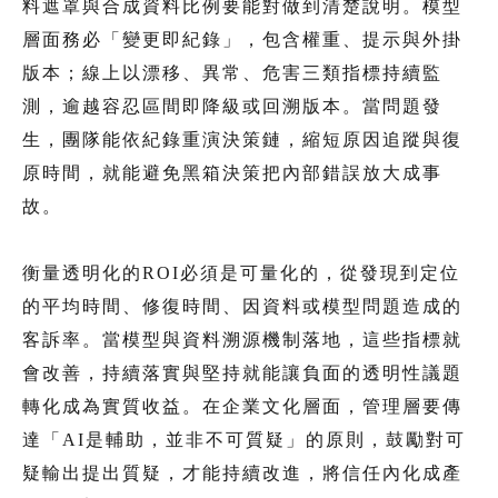
料遮罩與合成資料比例要能對做到清楚說明。模型
層面務必「變更即紀錄」，包含權重、提示與外掛
版本；線上以漂移、異常、危害三類指標持續監
測，逾越容忍區間即降級或回溯版本。當問題發
生，團隊能依紀錄重演決策鏈，縮短原因追蹤與復
原時間，就能避免黑箱決策把內部錯誤放大成事
故。
衡量透明化的ROI必須是可量化的，從發現到定位
的平均時間、修復時間、因資料或模型問題造成的
客訴率。當模型與資料溯源機制落地，這些指標就
會改善，持續落實與堅持就能讓負面的透明性議題
轉化成為實質收益。在企業文化層面，管理層要傳
達「AI是輔助，並非不可質疑」的原則，鼓勵對可
疑輸出提出質疑，才能持續改進，將信任內化成產