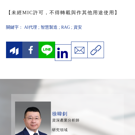
【未經MIC許可，不得轉載與作其他用途使用】
關鍵字：
AI代理
;
智慧製造
;
RAG
;
資安
徐暐釗
資深產業分析師
研究領域