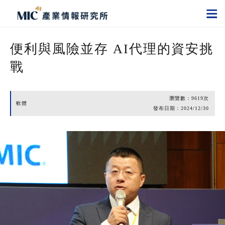
便利與風險並存 AI代理的資安挑
戰
瀏覽數：
9619
次
軟體
發布日期：
2024/12/30