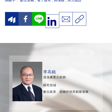
關鍵字：
數位金融
;
電子簽章
;
區塊鏈
;
身分認證
李高銘
資深產業分析師
研究領域
數位政策、前瞻科技與創新策略