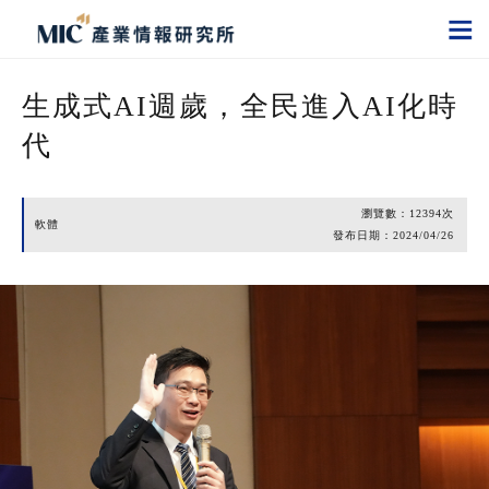
生成式AI週歲，全民進入AI化時
代
瀏覽數：
12394
次
軟體
發布日期：
2024/04/26