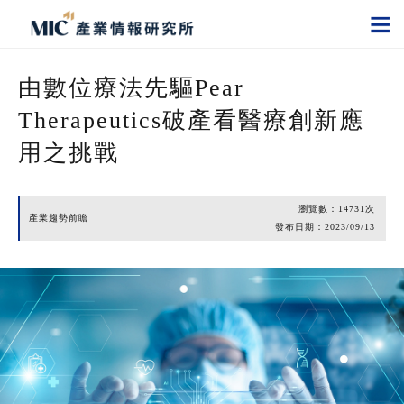
由數位療法先驅Pear
Therapeutics破產看醫療創新應
用之挑戰
瀏覽數：
14731
次
產業趨勢前瞻
發布日期：
2023/09/13