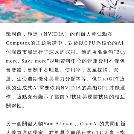
幾周前，輝達（NVIDIA）的創辦人黃仁勳在
Computex的主題演講中，對於以GPU為核心的AI
伺服器市場進行了深入的探討。他的著名金句”Buy
more, Save more”說明資料中心的營運費用不僅包
含硬體，更關乎吞吐量、使用率，甚至採購、營
運、生命週期優化與電力分配等等。像ChatGPT這
樣的生成式AI需要依賴NVIDIA的高階GPU才能運
作，這點充分顯示了當前AI技術與硬體技術的相互
關聯性。
另一個關鍵人物Sam Altman， OpenAI的共同創辦
人兼首席科學家，在更早之前舉行的GTC大會上指