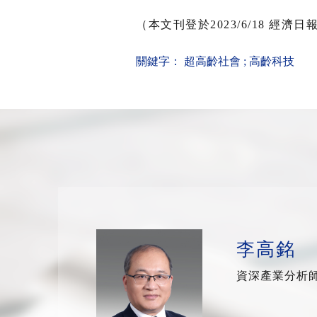
（本文刊登於2023/6/18 經濟日
關鍵字：
超高齡社會
;
高齡科技
李高銘
資深產業分析