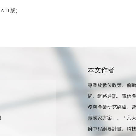
報A11版）
本文作者
專業於數位政策、前
網、網路通訊、電信
務與產業研究經驗。
慧國家方案」、「六
師
府中程綱要計畫、科