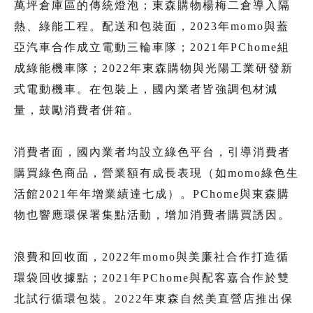
萬坪倉庫區的傳統燈泡；東森購物楊梅二倉導入隔
熱、綠能工程。配送和包裝面，2023年momo與蓋
亞汽車合作成立電動三輪車隊；2021年PChome組
成綠能機車隊；2022年東森購物與光陽工業研發新
式電動機車。在包裝上，國內業者皆強調包材減
量，鼓勵消費者併箱。
消費者面，國內業者均設立綠色平台，引導消費者
購買綠色商品，營業額有成長表現（如momo綠色生
活館2021年年增業績達七成）。PChome與東森購
物也響應環保署集點活動，增加消費者購買誘因。
浪費和回收面，2022年momo與美廉社合作打造循
環袋回收據點；2021年PChome與配客嘉合作於雙
北試行循環包裝。2022年東森自然美直營店推出保