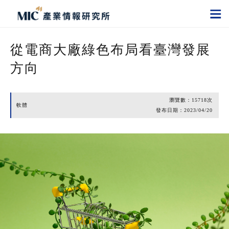
從電商大廠綠色布局看臺灣發展
方向
瀏覽數：
15718
次
軟體
發布日期：
2023/04/20