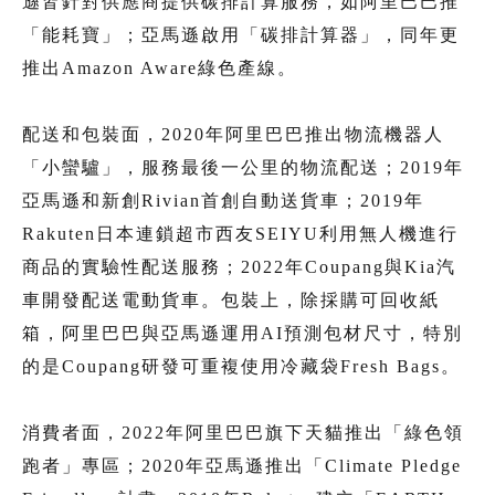
遜皆針對供應商提供碳排計算服務，如阿里巴巴推
「能耗寶」；亞馬遜啟用「碳排計算器」，同年更
推出Amazon Aware綠色產線。
配送和包裝面，2020年阿里巴巴推出物流機器人
「小蠻驢」，服務最後一公里的物流配送；2019年
亞馬遜和新創Rivian首創自動送貨車；2019年
Rakuten日本連鎖超市西友SEIYU利用無人機進行
商品的實驗性配送服務；2022年Coupang與Kia汽
車開發配送電動貨車。包裝上，除採購可回收紙
箱，阿里巴巴與亞馬遜運用AI預測包材尺寸，特別
的是Coupang研發可重複使用冷藏袋Fresh Bags。
消費者面，2022年阿里巴巴旗下天貓推出「綠色領
跑者」專區；2020年亞馬遜推出「Climate Pledge