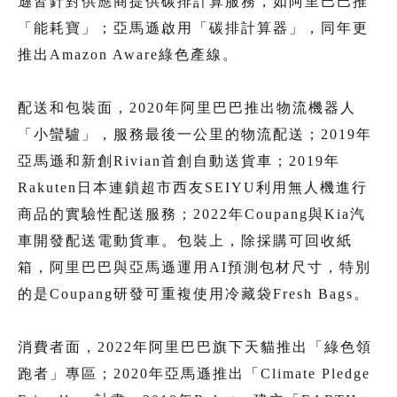
遜皆針對供應商提供碳排計算服務，如阿里巴巴推
「能耗寶」；亞馬遜啟用「碳排計算器」，同年更
推出Amazon Aware綠色產線。
配送和包裝面，2020年阿里巴巴推出物流機器人
「小蠻驢」，服務最後一公里的物流配送；2019年
亞馬遜和新創Rivian首創自動送貨車；2019年
Rakuten日本連鎖超市西友SEIYU利用無人機進行
商品的實驗性配送服務；2022年Coupang與Kia汽
車開發配送電動貨車。包裝上，除採購可回收紙
箱，阿里巴巴與亞馬遜運用AI預測包材尺寸，特別
的是Coupang研發可重複使用冷藏袋Fresh Bags。
消費者面，2022年阿里巴巴旗下天貓推出「綠色領
跑者」專區；2020年亞馬遜推出「Climate Pledge