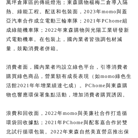
萬坪倉庫區的傳統燈泡；東森購物楊梅二倉導入隔
熱、綠能工程。配送和包裝面，2023年momo與蓋
亞汽車合作成立電動三輪車隊；2021年PChome組
成綠能機車隊；2022年東森購物與光陽工業研發新
式電動機車。在包裝上，國內業者皆強調包材減
量，鼓勵消費者併箱。
消費者面，國內業者均設立綠色平台，引導消費者
購買綠色商品，營業額有成長表現（如momo綠色生
活館2021年年增業績達七成）。PChome與東森購
物也響應環保署集點活動，增加消費者購買誘因。
浪費和回收面，2022年momo與美廉社合作打造循
環袋回收據點；2021年PChome與配客嘉合作於雙
北試行循環包裝。2022年東森自然美直營店推出保