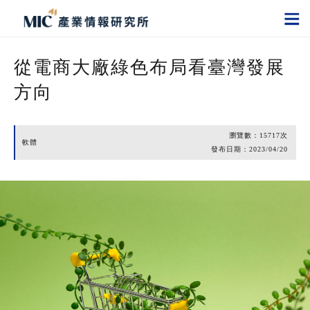
從電商大廠綠色布局看臺灣發展
方向
瀏覽數：
15717
次
軟體
發布日期：
2023/04/20