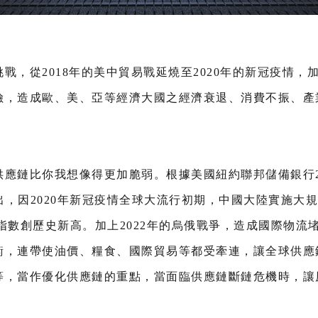
戰，從2018年的美中貿易戰延燒至2020年的新冠疫情，
險，造成歐、美、亞等經濟大國之經濟衰退、消費不振、產
應鏈比你我想像得更加脆弱。根據美國紐約聯邦儲備銀行20
出，因2020年新冠疫情全球大流行初期，中國大陸實施大規
0月指數創歷史新高。加上2022年的烏俄戰爭，造成國際物
衡，連帶使油價、糧食、國際貿易等都受牽連，讓全球供應
等，當作優化供應鏈的重點，當面臨供應鏈斷鏈危機時，讓