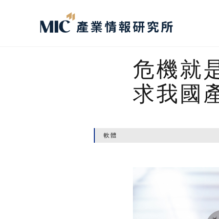
危機就
求我國
軟體