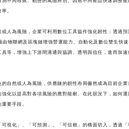
檢測不同瑕疵、動態的風險辨別、因應不同產品快速調整產
效率。
然或人為風險，企業可利用數位工具協作強化韌性；透過預
、藉由物聯網及區塊鏈增強營運能力、自動化及數位雙生快
工具等，增強上下游間溝通與協調、透明與信任，進而加速
免的自然或人為風險，供應鏈的韌性布局儼然成為目前企業
的強化以提高對各項風險的應對能耐。在此狀況下，如何運
的重要手段。
「可視化」、「可預測」、「可信賴」的構面切入，透過「