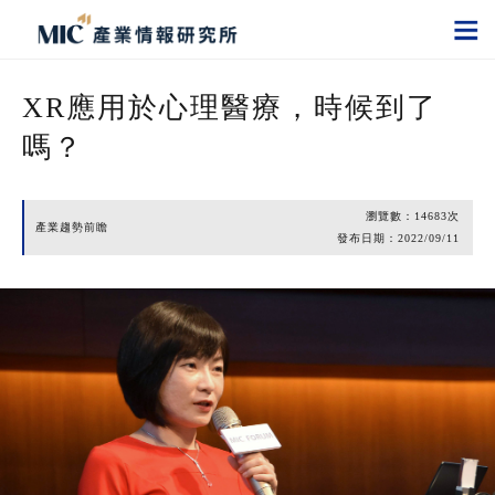
XR應用於心理醫療，時候到了
嗎？
瀏覽數：
14683
次
產業趨勢前瞻
發布日期：
2022/09/11