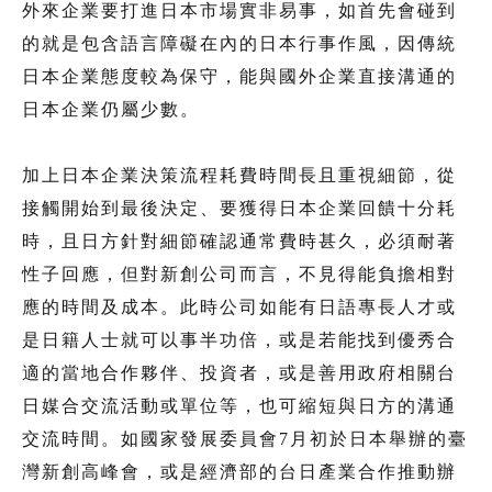
外來企業要打進日本市場實非易事，如首先會碰到
的就是包含語言障礙在內的日本行事作風，因傳統
日本企業態度較為保守，能與國外企業直接溝通的
日本企業仍屬少數。
加上日本企業決策流程耗費時間長且重視細節，從
接觸開始到最後決定、要獲得日本企業回饋十分耗
時，且日方針對細節確認通常費時甚久，必須耐著
性子回應，但對新創公司而言，不見得能負擔相對
應的時間及成本。此時公司如能有日語專長人才或
是日籍人士就可以事半功倍，或是若能找到優秀合
適的當地合作夥伴、投資者，或是善用政府相關台
日媒合交流活動或單位等，也可縮短與日方的溝通
交流時間。如國家發展委員會7月初於日本舉辦的臺
灣新創高峰會，或是經濟部的台日產業合作推動辦