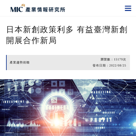
日本新創政策利多 有益臺灣新創
開展合作新局
瀏覽數：
15179
次
產業趨勢前瞻
發布日期：
2022/08/25