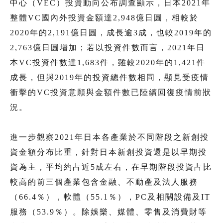
中心（VEC）投資動向公布調查顯示，日本2021年
整體VC國內外投資金額達2,948億日圓，相較於
2020年的2,191億日圓，成長逾3成，也較2019年的
2,763億日圓增加；若以投資件數而言，2021年日
本VC投資件數達1,683件，雖較2020年的1,421件
成長，但與2019年的投資總件數相同，顯見受疫情
衝擊的VC投資意願與金額件數已陸續回復疫情前狀
況。
進一步觀察2021年日本各產業於不同階段之新創投
資金額分布比重，針對日本新創投資還是以早期投
資為主，平均約占近5成左右，在早期階段投資占比
較高的前三個產業包含金融、不動產及法人服務
（66.4％），軟體（55.1％），PC及相關設備及IT
服務（53.9％）。除娛樂、媒體、零售及消費財等