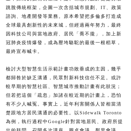
跳脫傳統框架，企圖一次含括城市規劃、IT、政策
諮詢、地產開發等業務。原本希望把多倫多打造成
全球最具創新性的未來城，但經過兩年努力，最終
因科技公司與當地政府、居民「喬不攏」，加上新
冠肺炎疫情爆發，成為壓垮駱駝的最後一根稻草，
最終宣布喊卡。
檢討大型智慧生活示範計畫功敗垂成的主因，幾乎
都歸咎於缺乏溝通，民眾對新科技信任不足。或許
較早期的智慧社區、智慧城市推動計畫有此狀況；
但若把這個「疏忽」加諸在較近期的計畫上，恐怕
有不少人喊冤。事實上，近年利害關係人皆相當清
楚跟地方居民溝通的必要性。以Sidewalk Toronto
為例，執行過程中Google針對當地居民、政府所提
出的疑問，召開多次講座、圓桌會議、鄰里會議、