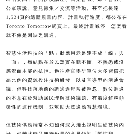
公眾演說、意見徵集／交流等活動。甚至把長達
1,524頁的總體規畫內容、計畫執行進度，都公布在
Toronto Tomorrow網頁上。最終計畫喊停，怎麼看
就不像是因缺乏溝通。
智慧生活科技的「點」狀應用老是連不成「線」與
「面」，癥結點在於民眾實在聽不懂、不熟悉或沒
感覺而本能的抗拒。過往產官學研單位大多習慣把
高比例的資源投注技術研發，以及宣導型的溝通會
議。但科技落地前的調適過程常被輕忽。數位調適
的本意在於幫助居民理解技術議題、有溫度解釋顛
覆性的運作機制，並幫助大眾適應智慧環境。
但技術供應端常不知如何深入淺出說明生硬技術內
涵，倘若此時又無夠份量的意見領袖「幫忙翻