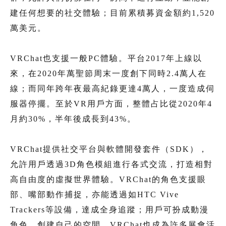
建任何想要的社交體驗；目前累積募資金額約1,520
萬美元。
VRChat也支援一般PC體驗。平台2017年上線以
來，在2020年萬聖節周末一度創下同時2.4萬人在
線；而同年跨年夜最高紀錄更達4萬人，一度造成伺
服器停擺。至於VR用戶方面，整體占比從2020年4
月約30%，半年後成長到43%。
VRChat提供社交平台與軟體開發套件（SDK），
允許用戶透過3D角色模組進行各式交流，打造相對
高自由度的虛擬世界體驗。VRChat的角色支援眼
部、嘴部動作捕捉，亦能透過如HTC Vive
Trackers等設備，達成全身追蹤；用戶可扮成動漫
角色、創建自己的空間。VRChat也成為許多展會活