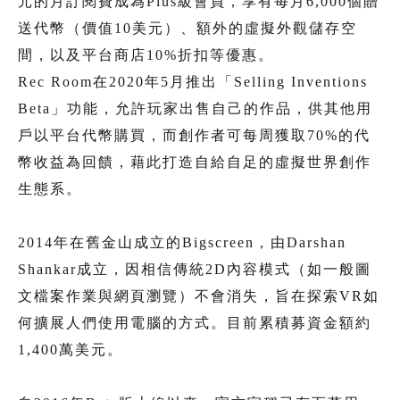
元的月訂閱費成為Plus級會員，享有每月6,000個贈
送代幣（價值10美元）、額外的虛擬外觀儲存空
間，以及平台商店10%折扣等優惠。
Rec Room在2020年5月推出「Selling Inventions
Beta」功能，允許玩家出售自己的作品，供其他用
戶以平台代幣購買，而創作者可每周獲取70%的代
幣收益為回饋，藉此打造自給自足的虛擬世界創作
生態系。
2014年在舊金山成立的Bigscreen，由Darshan
Shankar成立，因相信傳統2D內容模式（如一般圖
文檔案作業與網頁瀏覽）不會消失，旨在探索VR如
何擴展人們使用電腦的方式。目前累積募資金額約
1,400萬美元。