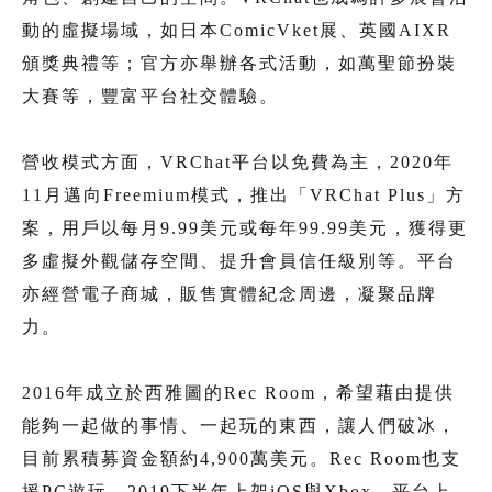
動的虛擬場域，如日本ComicVket展、英國AIXR
頒獎典禮等；官方亦舉辦各式活動，如萬聖節扮裝
大賽等，豐富平台社交體驗。
營收模式方面，VRChat平台以免費為主，2020年
11月邁向Freemium模式，推出「VRChat Plus」方
案，用戶以每月9.99美元或每年99.99美元，獲得更
多虛擬外觀儲存空間、提升會員信任級別等。平台
亦經營電子商城，販售實體紀念周邊，凝聚品牌
力。
2016年成立於西雅圖的Rec Room，希望藉由提供
能夠一起做的事情、一起玩的東西，讓人們破冰，
目前累積募資金額約4,900萬美元。Rec Room也支
援PC遊玩，2019下半年上架iOS與Xbox。平台上