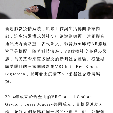
新冠肺炎疫情延燒，民眾工作與生活轉向居家內
部，許多溝通模式與社交行為遭到顛覆，遠距影音
通訊成為新常態，各式圖文、影音乃至即時AR濾鏡
皆已是標配；隨著科技演進，VR虛擬社交亦逐步興
起，為民眾帶來更多層次的新興社交體驗。從近期
頗受矚目的三家國際新創VRChat、Rec Room、
Bigscreen，就可看出疫情下VR虛擬社交發展態
勢。
2014年成立於舊金山的VRChat，由Graham
Gaylor 、Jesse Joudrey共同成立，目標是連結人
群，允許人們彷彿在同一房間中進行互動，並能創