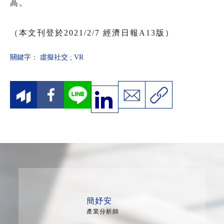
高。
（本文刊登於2021/2/7 經濟日報A13版）
關鍵字：
虛擬社交
;
VR
簡妤安
產業分析師