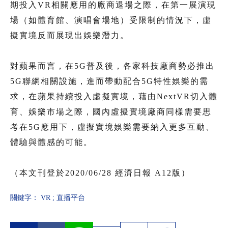
期投入VR相關應用的廠商退場之際，在第一展演現
場（如體育館、演唱會場地）受限制的情況下，虛
擬實境反而展現出娛樂潛力。
對蘋果而言，在5G普及後，各家科技廠商勢必推出
5G聯網相關設施，進而帶動配合5G特性娛樂的需
求，在蘋果持續投入虛擬實境，藉由NextVR切入體
育、娛樂市場之際，國內虛擬實境廠商同樣需要思
考在5G應用下，虛擬實境娛樂需要納入更多互動、
體驗與體感的可能。
（本文刊登於2020/06/28 經濟日報 A12版）
關鍵字：
VR
;
直播平台