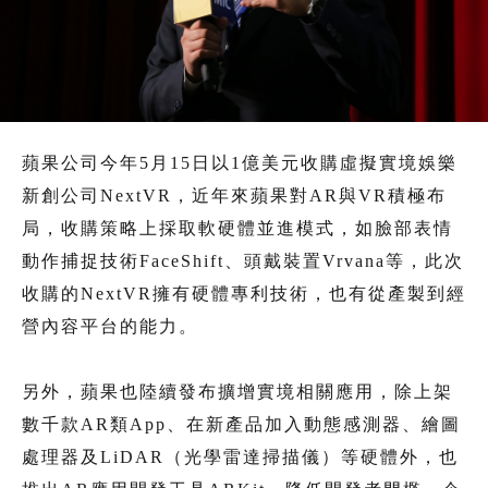
蘋果公司今年5月15日以1億美元收購虛擬實境娛樂
新創公司NextVR，近年來蘋果對AR與VR積極布
局，收購策略上採取軟硬體並進模式，如臉部表情
動作捕捉技術FaceShift、頭戴裝置Vrvana等，此次
收購的NextVR擁有硬體專利技術，也有從產製到經
營內容平台的能力。
另外，蘋果也陸續發布擴增實境相關應用，除上架
數千款AR類App、在新產品加入動態感測器、繪圖
處理器及LiDAR（光學雷達掃描儀）等硬體外，也