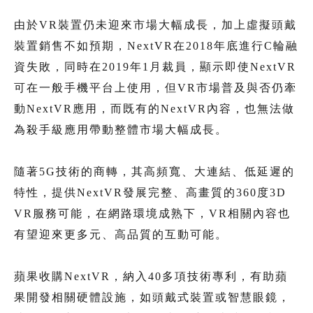
由於VR裝置仍未迎來市場大幅成長，加上虛擬頭戴
裝置銷售不如預期，NextVR在2018年底進行C輪融
資失敗，同時在2019年1月裁員，顯示即使NextVR
可在一般手機平台上使用，但VR市場普及與否仍牽
動NextVR應用，而既有的NextVR內容，也無法做
為殺手級應用帶動整體市場大幅成長。
隨著5G技術的商轉，其高頻寬、大連結、低延遲的
特性，提供NextVR發展完整、高畫質的360度3D
VR服務可能，在網路環境成熟下，VR相關內容也
有望迎來更多元、高品質的互動可能。
蘋果收購NextVR，納入40多項技術專利，有助蘋
果開發相關硬體設施，如頭戴式裝置或智慧眼鏡，