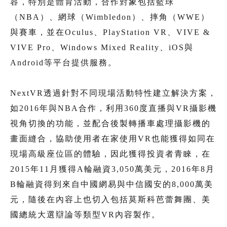
容，特別是體育活動，合作對象包括籃球
（NBA）、網球（Wimbledon）、摔角（WWE）
與賽車，並在Oculus、PlayStation VR、VIVE &
VIVE Pro、Windows Mixed Reality、iOS與
Android等平台提供服務。
NextVR透過針對不同現場活動特性建立解決方案，
如2016年與NBA合作，利用360度直播與VR攝影機
視角切換的功能，並配合後製轉播車處理攝影機的
畫面縫合，協助使用者在家使用VR也能獲得如同在
現場高級座位區的體驗，因此獲得投資者青睞，在
2015年11月獲得A輪融資3,050萬美元，2016年8月
B輪融資得到來自中國網易與中信國安的8,000萬美
元，隨後在內容上也切入包括莫斯科芭蕾舞團、美
國總統大選辯論等類型VR內容製作。