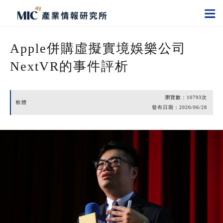
Apple併購虛擬實境娛樂公司
NextVR的事件評析
瀏覽數：
10793
次
軟體
發布日期：
2020/06/28