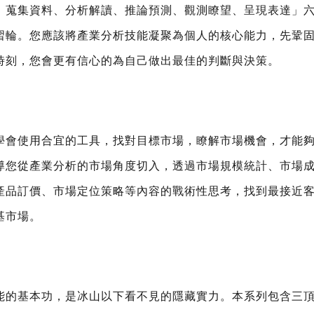
、蒐集資料、分析解讀、推論預測、觀測瞭望、呈現表達」
習輪。您應該將產業分析技能凝聚為個人的核心能力，先鞏
時刻，您會更有信心的為自己做出最佳的判斷與決策。
學會使用合宜的工具，找對目標市場，瞭解市場機會，才能
導您從產業分析的市場角度切入，透過市場規模統計、市場
產品訂價、市場定位策略等內容的戰術性思考，找到最接近
基市場。
能的基本功，是冰山以下看不見的隱藏實力。本系列包含三