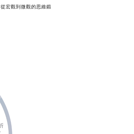
，從宏觀到微觀的思維鍛