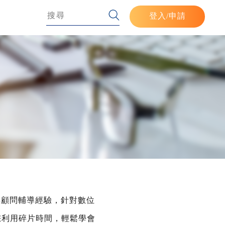
登入
/申請
與顧問輔導經驗，針對數位
您利用碎片時間，輕鬆學會