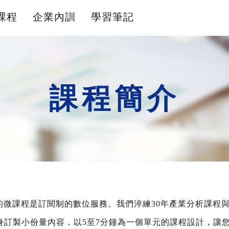
課程
企業內訓
學習筆記
課程簡介
的微課程是訂閱制的數位服務。我們淬練30年產業分析課程
身訂製小份量內容，以5至7分鐘為一個單元的課程設計，讓