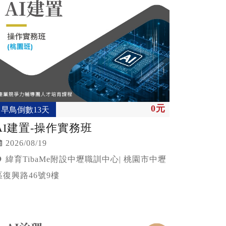
0元
早鳥倒數13天
AI建置-操作實務班
2026/08/19
緯育TibaMe附設中壢職訓中心| 桃園市中壢
區復興路46號9樓