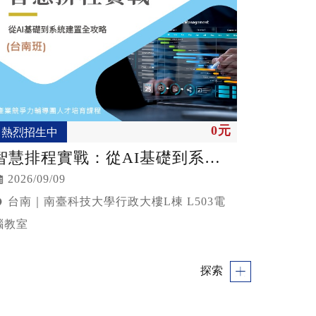
0元
熱烈招生中
智慧排程實戰：從AI基礎到系統
建置全攻略
2026/09/09
台南｜南臺科技大學行政大樓L棟 L503電
腦教室
探索