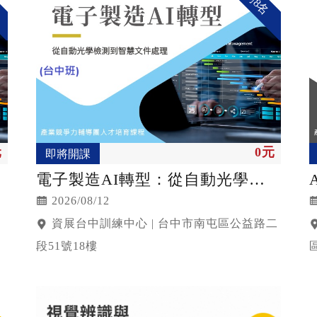
剩8名
元
0元
即將開課
電子製造AI轉型：從自動光學檢
測到智慧文件處理
2026/08/12
資展台中訓練中心 | 台中市南屯區公益路二
段51號18樓