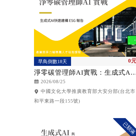
0
早鳥倒數18天
淨零碳管理師AI實戰：生成式AI
快速建構ESG報告
2026/08/25
中國文化大學推廣教育部大安分部(台北市
和平東路一段155號)
已額滿