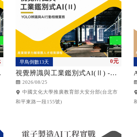
元
0元
早鳥倒數13天
視覺辨識與工業鑑別式AI(Ⅱ) -
YOLO辨識與AI⾏動相機實務
2026/08/25
中國文化大學推廣教育部大安分部(台北市
和平東路一段155號)