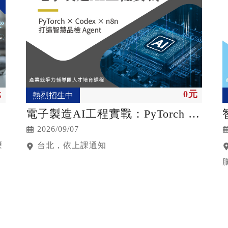
元
0元
熱烈招生中
電子製造AI工程實戰：PyTorch ×
Codex × n8n 打造智慧品檢Agent
2026/09/07
壢
台北，依上課通知