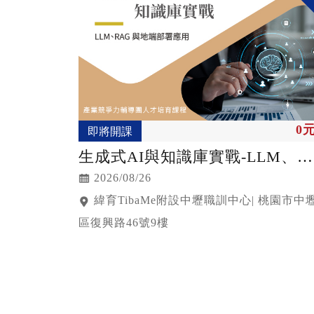
0
即將開課
生成式AI與知識庫實戰-LLM、
RAG 與地端部署應用
2026/08/26
緯育TibaMe附設中壢職訓中心| 桃園市中
區復興路46號9樓