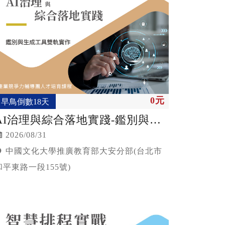
0元
早鳥倒數18天
AI治理與綜合落地實踐-鑑別與生
成工具雙軌實作
2026/08/31
中國文化大學推廣教育部大安分部(台北市
和平東路一段155號)