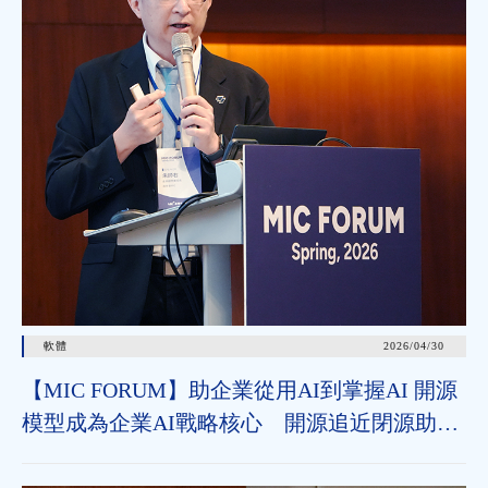
軟體
2026/04/30
【MIC FORUM】助企業從用AI到掌握AI 開源
模型成為企業AI戰略核心 開源追近閉源助垂
直領域加速導入 治理機制為長遠發展關鍵