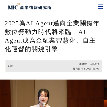
2025為AI Agent邁向企業關鍵年
數位勞動力時代將來臨 AI
Agent成為金融業智慧化、自主
化運營的關鍵引擎
瀏覽數：
15260
次
軟體
發布日期：
2025/05/08