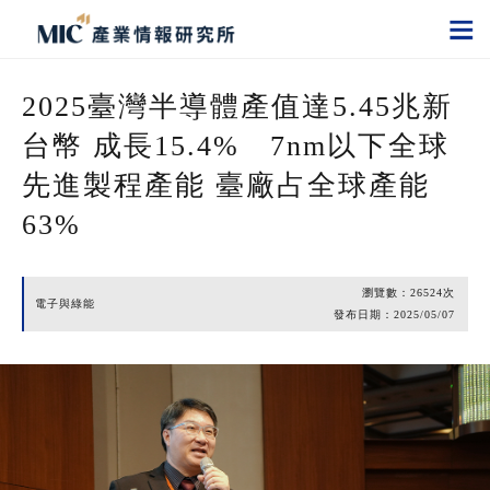
2025臺灣半導體產值達5.45兆新
台幣 成長15.4% 7nm以下全球
先進製程產能 臺廠占全球產能
63%
瀏覽數：
26524
次
電子與綠能
發布日期：
2025/05/07