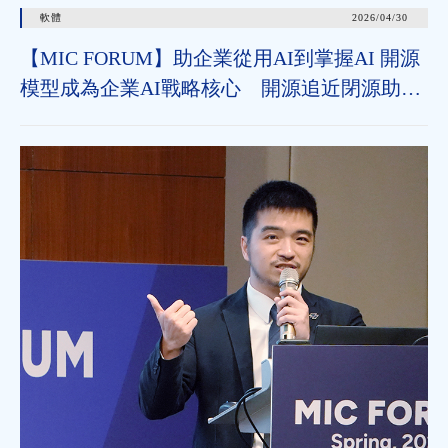
軟體
2026/04/30
【MIC FORUM】助企業從用AI到掌握AI 開源
模型成為企業AI戰略核心 開源追近閉源助垂
直領域加速導入 治理機制為長遠發展關鍵