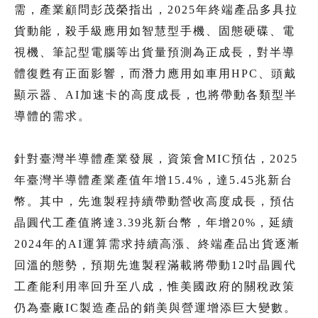
需，產業顧問彭茂榮指出，2025年終端產品多具拉
貨動能，殺手級應用如智慧型手機、固態硬碟、電
視機、筆記型電腦等出貨量預測為正成長，對半導
體復甦有正面影響，而潛力應用如車用HPC、頭戴
顯示器、AI加速卡的高度成長，也將帶動各類型半
導體的需求。
針對臺灣半導體產業發展，資策會MIC預估，2025
年臺灣半導體產業產值年增15.4%，達5.45兆新台
幣。其中，先進製程持續帶動營收高度成長，預估
晶圓代工產值將達3.39兆新台幣，年增20%，延續
2024年的AI運算需求持續高漲、終端產品出貨逐漸
回溫的態勢，預期先進製程滿載將帶動12吋晶圓代
工產能利用率回升至八成，惟美國政府的關稅政策
仍為臺廠IC製造產品的銷美與營運增添巨大變數。