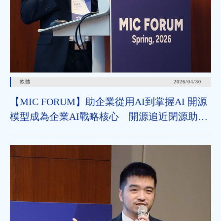
軟體
2026/04/30
【MIC FORUM】助企業從用AI到掌握AI 開源
模型成為企業AI戰略核心 開源追近閉源助垂
直領域加速導入 治理機制為長遠發展關鍵