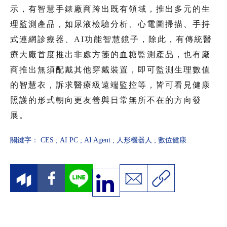
示，有智慧手錶廠商跨出既有領域，推出多元的生
理監測產品，如尿液檢驗分析、心電圖掃描、手持
式連網診療器、AI功能智慧鏡子，除此，有傳統醫
療大廠首度推出非處方箋的血糖監測產品，也有廠
商推出無須配戴其他穿戴裝置，即可監測生理數值
的智慧衣，訴求醫療級遠端監控等，皆可看見健康
照護的形式朝向更友善與日常無所不在的方向發
展。
關鍵字：
CES
;
AI PC
;
AI Agent
;
人形機器人
;
數位健康