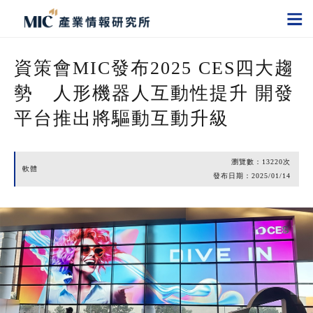
資策會MIC發布2025 CES四大趨
勢 人形機器人互動性提升 開發
平台推出將驅動互動升級
瀏覽數：
13220
次
軟體
發布日期：
2025/01/14