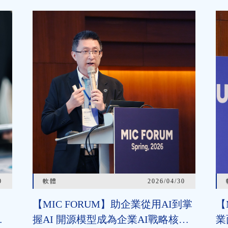
0
軟體
2026/04/30
【MIC FORUM】助企業從用AI到掌
【
者
握AI 開源模型成為企業AI戰略核
業