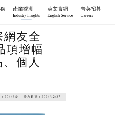
服務
產業觀測
英文官網
菁英招募
Industry Insights
English Service
Careers
宗網友全
品項增幅
品、個人
數：
20448
次
發布日期：
2024/12/27