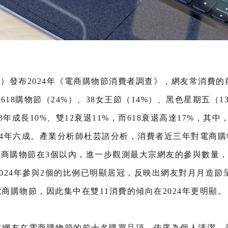
C）發布2024年《電商購物節消費者調查》，網友常消費
）、618購物節（24%）、38女王節（14%）、黑色星期五（1
3年成長10%、雙12衰退11%，而618衰退高達17%，其中
2024年六成。產業分析師杜芸諮分析，消費者近三年對電商
商購物節在3個以內，進一步觀測最大宗網友的參與數量，可
，2024年參與2個的比例已明顯居冠，反映出網友對月月造
商購物節，因此集中在雙11消費的傾向在2024年更明顯。
24年網友在電商購物節的前十名購買品項，依序為個人清潔、