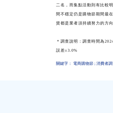
二名，而集點活動則有比較
間不穩定仍是購物節期間最
貨都是業者須持續努力的方
＊調查說明：調查時間為202
誤差±3.0%
關鍵字：
電商購物節
;
消費者調