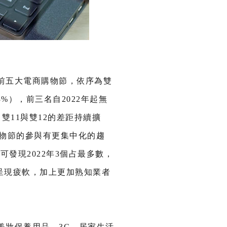
的前五大電商購物節，依序為雙
3%），前三名自2022年起無
，雙11與雙12的差距持續擴
購物節的參與有更集中化的趨
發現2022年3個占最多數，
節呈現疲軟，加上更加熟知業者
美妝保養用品、3C、居家生活