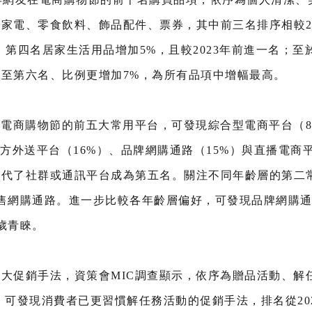
家電、零食飲料、飾品配件、票券，其中前三名排序相較2
、第四名居家生活用品增加5%，且較2023年前進一名；
至第六名、比例更增加7%，為所有品項中增幅最高。
在電商購物節的前五大常用平台，可發現綜合型電商平台（8
方外送平台（16%）、品牌網購通路（15%）與直播電商
代了社群或通訊平台成為第五名。關注不同年齡層的第二常用
零售網購通路。進一步比較各年齡層偏好，可發現品牌網購通路
5歲青睞。
大促銷手法，資策會MIC調查顯示，依序為贈品活動、解
可發現消費者已更習慣解任務活動的促銷手法，排名從202