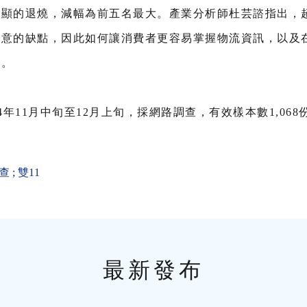
明顯的退燒，減幅為前五名最大。產業分析師杜芸諮指出，
在意的缺點，因此如何讓消費者更容易掌握物流資訊，以及
向。
4年11月中旬至12月上旬，採網路調查，有效樣本數1,068
查
;
雙11
最新發布