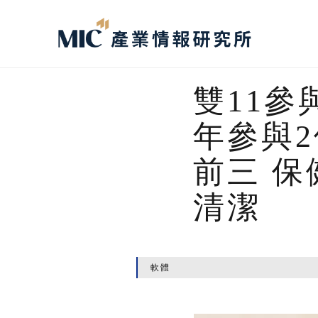
雙11參
年參與
前三 
清潔
軟體