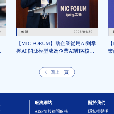
0
軟體
2026/04/30
【MIC FORUM】助企業從用AI到掌
【
者
握AI 開源模型成為企業AI戰略核
業
費者
心 開源追近閉源助垂直領域加速導
程
選
入 治理機制為長遠發展關鍵
把
回上一頁
服務網站
關於我們
AISP情報顧問服務
隱私權聲明