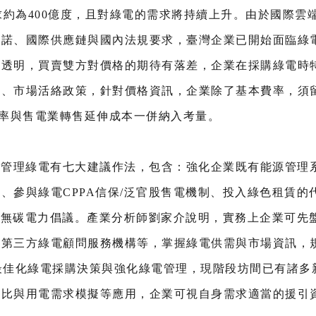
需求約為400億度，且對綠電的需求將持續上升。由於國際
承諾、國際供應鏈與國內法規要求，臺灣企業已開始面臨綠
夠透明，買賣雙方對價格的期待有落差，企業在採購綠電時
握、市場活絡政策，針對價格資訊，企業除了基本費率，須
費率與售電業轉售延伸成本一併納入考量。
與管理綠電有七大建議作法，包含：強化企業既有能源管理
、參與綠電CPPA信保/泛官股售電機制、投入綠色租賃的
全時無碳電力倡議。產業分析師劉家介說明，實務上企業可先
、第三方綠電顧問服務機構等，掌握綠電供需與市場資訊，
最佳化綠電採購決策與強化綠電管理，現階段坊間已有諸多
配比與用電需求模擬等應用，企業可視自身需求適當的援引