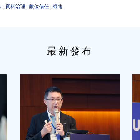
G
;
資料治理
;
數位信任
;
綠電
最新發布