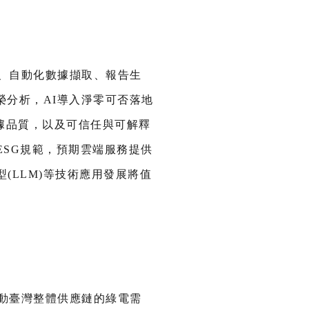
控、自動化數據擷取、報告生
榮分析，AI導入淨零可否落地
據品質，以及可信任與可解釋
ESG規範，預期雲端服務提供
(LLM)等技術應用發展將值
帶動臺灣整體供應鏈的綠電需