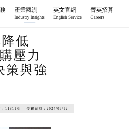
服務
產業觀測
英文官網
菁英招募
Industry Insights
English Service
Careers
構降低
採購壓力
決策與強
數：
11811
次
發布日期：
2024/09/12