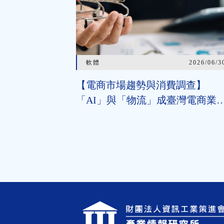
軟體
2026/06/3
【電商市場趨勢與消費調查】
「AI」與「物流」成臺灣電商業
競爭力升級兩大關鍵 近七成消
期待AI比價功能，七成五到貨首
超取