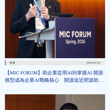
軟體
2026/04/30
【MIC FORUM】助企業從用AI到掌握AI 開源
模型成為企業AI戰略核心 開源追近閉源助垂
直領域加速導入 治理機制為長遠發展關鍵