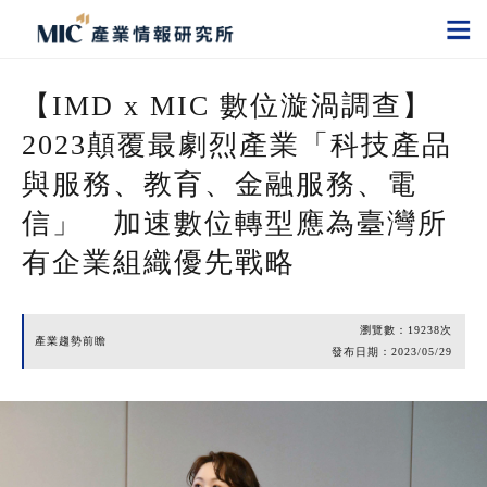
【IMD x MIC 數位漩渦調查】
2023顛覆最劇烈產業「科技產品
與服務、教育、金融服務、電
信」 加速數位轉型應為臺灣所
有企業組織優先戰略
瀏覽數：
19238
次
產業趨勢前瞻
發布日期：
2023/05/29