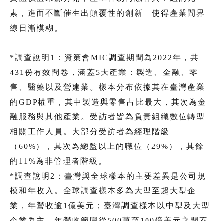
素，進而不斷催生出顛覆性的創新，使得產業間界
線日漸模糊。
*調查說明1：資策會MIC調查期間為2022年，共
431份有效問卷，涵蓋5大產業：製造、金融、零
售、醫藥以及營建業。樣本分布依據其在臺灣產業
的GDP權重，其中製造與零售占比最大，其次為金
融服務與其他產業。受訪者皆為負責組織數位轉型
相關工作人員。大部分受訪者為經理階級
（60%），其次為總監以上的職位（29%），其餘
的11%為非管理者階級。
*調查說明2：臺灣與全球樣本的主要差異是公司規
模和年收入。全球調查樣本多為大型至超大型企
業，年營收逾1億美元；臺灣調查樣本以中型及大型
企業為主，年營收範圍從500萬至100億美元之間不