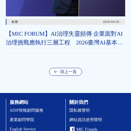
軟體
2026/04/30
【MIC FORUM】AI治理失靈頻傳 企業面對AI
治理挑戰應執行三層工程 2026臺灣AI基本法
上路 企業應把握2年布局治理能力
回上一頁
服務網站
關於我們
AISP情報顧問服務
隱私權聲明
產業顧問學院
網站資訊使用聲明
English Service
MIC Friends