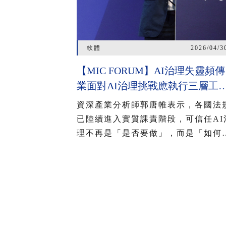
軟體
2026/04/3
【MIC FORUM】AI治理失靈頻傳
業面對AI治理挑戰應執行三層工
程 2026臺灣AI基本法上路 企業
資深產業分析師郭唐帷表示，各國法
把握2年布局治理能力
已陸續進入實質課責階段，可信任AI
理不再是「是否要做」，而是「如何
對」的問題。然而，AI治理涉及模型
資料與環境三大層面，非單一機制可
蓋，也無法一蹴可幾，須隨著對話拉
長、任務複雜化與資料動態灌入，進
三層工程疊加，才能降低AI失控風險