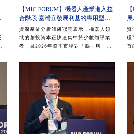
【MIC FORUM】機器人產業進入整
【
者
合階段 臺灣宜發展利基的專用型應
展
費者
用 臺消費者61%看好AI眼鏡潛力
用
資深產業分析師盧冠芸表示，機器人領
資
選
54%對無顯示AI眼鏡有興趣
用
分
域的創投資本正快速集中於少數領導業
理
已
者，且2026年資本市場對「腦」與「靈
首
方
巧手」關注度提高，產業重心開始從原
光
使
型機研發、硬體本體，轉向機器人的核
A
格
心技術「腦」能力提升，而「靈巧手」
化
略
已開始在標準化工業與服務情境中展現
商
者
能力，推動機器人從展示性功能邁向實
使
灣
用性應用，為後續大規模部署奠定基
臺
礎。