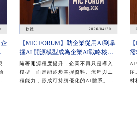
0
軟體
2026/04/30
 企
【MIC FORUM】助企業從用AI到掌
【
握AI 開源模型成為企業AI戰略核
需
應
心 開源追近閉源助垂直領域加速導
流
規
隨著開源程度提升，企業不再只是導入
A
入 治理機制為長遠發展關鍵
用
治
模型，而是能逐步掌握資料、流程與工
序
做
程能力，形成可持續優化的AI體系。企
材
、
業正在逐步採取多模型架構，除了降低
關
涵
供應商綁定風險，也強化資料主權，其
利
關注焦點也由模型能力，轉向整合效
中
行
率、成本結構與場景落地。
化
。
熟
步