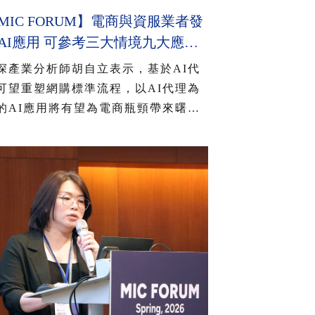
MIC FORUM】電商與資服業者發
AI應用 可參考三大情境九大應
 2026年AI智慧城市公共服務應
深產業分析師胡自立表示，基於AI代
有三大趨勢
可望重塑網購標準流程，以AI代理為
的AI應用將有望為電商瓶頸帶來曙
，目前有不少國際電商大廠正致力將
I代理融入核心業務與商業模式，以深
AI核心技術並擴散至消費者、業者和
家層面；隨著國內AI用戶日益增多，
得發展AI逐漸成為電商產業的共識。