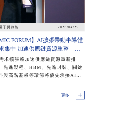
電子與綠能
2026/04/29
MIC FORUM】AI擴張帶動半導體
求集中 加速供應鏈資源重整 主
記憶體升級與新興記憶體崛起 混
I需求擴張將加速供應鏈資源重新排
提升AI資料調用效率
。先進製程、HBM、先進封裝、關鍵
料與高階基板等環節將優先承接AI相
需求，使供應鏈資源更明顯向高毛
、高技術門檻與高附加價值領域集
更多
。此一趨勢雖有助於支撐AI平台規模
生產，卻可能對其他記憶體品項、成
製程與部分周邊元件形成排擠，進一
影響產能配置、交期與價格變化。