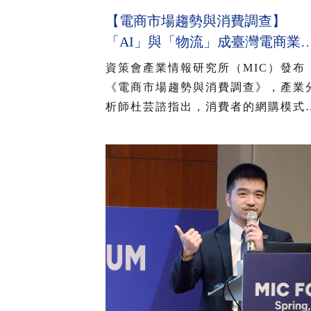
【電商市場趨勢與消費調查】
「AI」與「物流」成臺灣電商業
競爭力升級兩大關鍵 近七成消
資策會產業情報研究所（MIC）發布
期待AI比價功能，七成五到貨首
《電商市場趨勢與消費調查》，產業
超取
析師杜芸諮指出，消費者的網購模式
更趨向日常消費型態，對免運與取貨
便性更加重視。此外，整體環境變化
得消費者的生活成本壓力增加，對價
更敏感，加上近年境外電商以低價策
搶占臺灣電商市場，形成本土電商業
的巨大壓力。綜覽電商產業發展與臺
消費者意向，「AI」與「物流」將是
灣電商業者未來競爭力升級的兩大關
鍵。