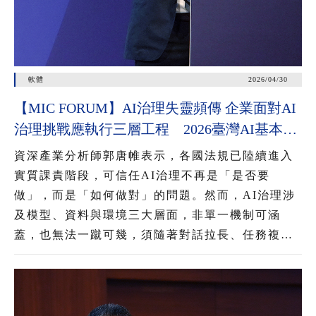
軟體
2026/04/30
【MIC FORUM】AI治理失靈頻傳 企業面對AI
治理挑戰應執行三層工程 2026臺灣AI基本法
上路 企業應把握2年布局治理能力
資深產業分析師郭唐帷表示，各國法規已陸續進入
實質課責階段，可信任AI治理不再是「是否要
做」，而是「如何做對」的問題。然而，AI治理涉
及模型、資料與環境三大層面，非單一機制可涵
蓋，也無法一蹴可幾，須隨著對話拉長、任務複雜
化與資料動態灌入，進行三層工程疊加，才能降低
AI失控風險。