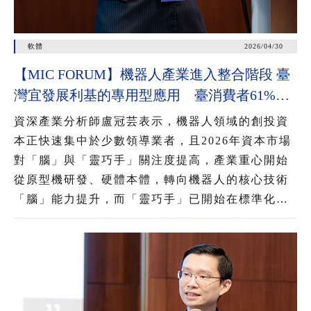
軟體
2026/04/30
【MIC FORUM】機器人產業進入整合階段 臺
灣宜發展利基的專用型應用 臺消費者61%看
好AI眼鏡潛力 54%對無顯示AI眼鏡有興趣
資深產業分析師盧冠芸表示，機器人領域的創投資
本正快速集中於少數領導業者，且2026年資本市場
對「腦」與「靈巧手」關注度提高，產業重心開始
從原型機研發、硬體本體，轉向機器人的核心技術
「腦」能力提升，而「靈巧手」已開始在標準化工
業與服務情境中展現能力，推動機器人從展示性功
能邁向實用性應用，為後續大規模部署奠定基礎。