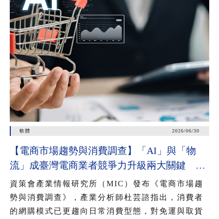
軟體
2026/06/30
【電商市場趨勢與消費調查】「AI」與「物
流」成臺灣電商業者競爭力升級兩大關鍵 近
七成消費者期待AI比價功能，七成五到貨首選
資策會產業情報研究所（MIC）發布《電商市場趨
超取
勢與消費調查》，產業分析師杜芸諮指出，消費者
的網購模式已更趨向日常消費型態，對免運與取貨