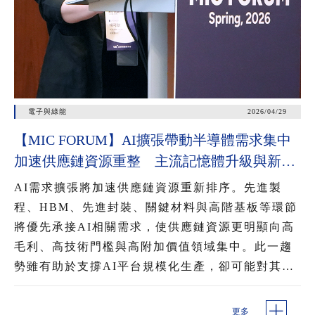
電子與綠能
2026/04/29
【MIC FORUM】AI擴張帶動半導體需求集中
加速供應鏈資源重整 主流記憶體升級與新興
記憶體崛起 混用提升AI資料調用效率
AI需求擴張將加速供應鏈資源重新排序。先進製
程、HBM、先進封裝、關鍵材料與高階基板等環節
將優先承接AI相關需求，使供應鏈資源更明顯向高
毛利、高技術門檻與高附加價值領域集中。此一趨
勢雖有助於支撐AI平台規模化生產，卻可能對其他
記憶體品項、成熟製程與部分周邊元件形成排擠，
進一步影響產能配置、交期與價格變化。
更多