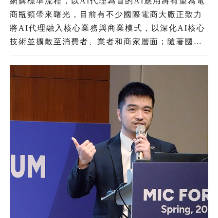
網購標準流程，以AI代理為首的AI應用將有望為電
商瓶頸帶來曙光，目前有不少國際電商大廠正致力
將AI代理融入核心業務與商業模式，以深化AI核心
技術並擴散至消費者、業者和商家層面；隨著國內
AI用戶日益增多，使得發展AI逐漸成為電商產業的
共識。