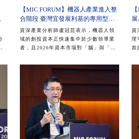
【MIC FORUM】機器人產業進入整
【
者
合階段 臺灣宜發展利基的專用型應
展
費者
用 臺消費者61%看好AI眼鏡潛力
用
資深產業分析師盧冠芸表示，機器人領
資
選
54%對無顯示AI眼鏡有興趣
用
分
域的創投資本正快速集中於少數領導業
理
已
者，且2026年資本市場對「腦」與「靈
首
方
巧手」關注度提高，產業重心開始從原
光
使
型機研發、硬體本體，轉向機器人的核
A
格
心技術「腦」能力提升，而「靈巧手」
化
略
已開始在標準化工業與服務情境中展現
商
者
能力，推動機器人從展示性功能邁向實
使
灣
用性應用，為後續大規模部署奠定基
臺
礎。