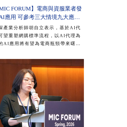
MIC FORUM】電商與資服業者發
AI應用 可參考三大情境九大應
 2026年AI智慧城市公共服務應
深產業分析師胡自立表示，基於AI代
有三大趨勢
可望重塑網購標準流程，以AI代理為
的AI應用將有望為電商瓶頸帶來曙
，目前有不少國際電商大廠正致力將
I代理融入核心業務與商業模式，以深
AI核心技術並擴散至消費者、業者和
家層面；隨著國內AI用戶日益增多，
得發展AI逐漸成為電商產業的共識。