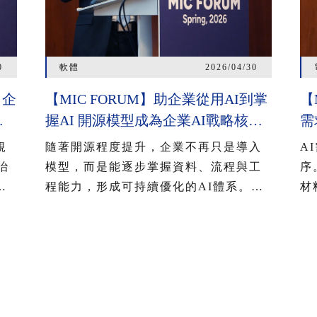
0
軟體
2026/04/30
 企
【MIC FORUM】助企業從用AI到掌
【
握AI 開源模型成為企業AI戰略核
需
應
心 開源追近閉源助垂直領域加速導
流
規
隨著開源程度提升，企業不再只是導入
A
入 治理機制為長遠發展關鍵
用
治
模型，而是能逐步掌握資料、流程與工
序
做
程能力，形成可持續優化的AI體系。企
材
、
業正在逐步採取多模型架構，除了降低
關
涵
供應商綁定風險，也強化資料主權，其
利
關注焦點也由模型能力，轉向整合效
中
行
率、成本結構與場景落地。
化
。
熟
步