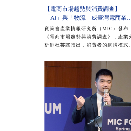
【電商市場趨勢與消費調查】
「AI」與「物流」成臺灣電商業
競爭力升級兩大關鍵 近七成消
資策會產業情報研究所（MIC）發布
期待AI比價功能，七成五到貨首
《電商市場趨勢與消費調查》，產業
超取
析師杜芸諮指出，消費者的網購模式
更趨向日常消費型態，對免運與取貨
便性更加重視。此外，整體環境變化
得消費者的生活成本壓力增加，對價
更敏感，加上近年境外電商以低價策
搶占臺灣電商市場，形成本土電商業
的巨大壓力。綜覽電商產業發展與臺
消費者意向，「AI」與「物流」將是
灣電商業者未來競爭力升級的兩大關
鍵。