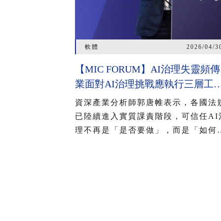
軟體
2026/04/3
【MIC FORUM】AI治理失靈頻傳
業面對AI治理挑戰應執行三層工
程 2026臺灣AI基本法上路 企業
資深產業分析師郭唐帷表示，各國法
把握2年布局治理能力
已陸續進入實質課責階段，可信任AI
理不再是「是否要做」，而是「如何
對」的問題。然而，AI治理涉及模型
資料與環境三大層面，非單一機制可
蓋，也無法一蹴可幾，須隨著對話拉
長、任務複雜化與資料動態灌入，進
三層工程疊加，才能降低AI失控風險