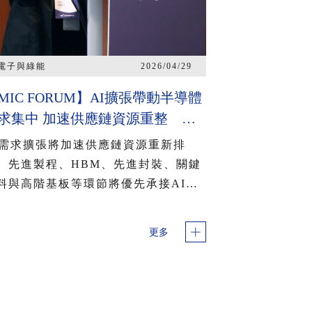
電子與綠能
2026/04/29
MIC FORUM】AI擴張帶動半導體
求集中 加速供應鏈資源重整 主
記憶體升級與新興記憶體崛起 混
I需求擴張將加速供應鏈資源重新排
提升AI資料調用效率
。先進製程、HBM、先進封裝、關鍵
料與高階基板等環節將優先承接AI相
需求，使供應鏈資源更明顯向高毛
、高技術門檻與高附加價值領域集
更多
。此一趨勢雖有助於支撐AI平台規模
生產，卻可能對其他記憶體品項、成
製程與部分周邊元件形成排擠，進一
影響產能配置、交期與價格變化。