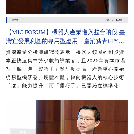
軟體
2026/04/30
【MIC FORUM】機器人產業進入整合階段 臺
灣宜發展利基的專用型應用 臺消費者61%看
好AI眼鏡潛力 54%對無顯示AI眼鏡有興趣
資深產業分析師盧冠芸表示，機器人領域的創投資
本正快速集中於少數領導業者，且2026年資本市場
對「腦」與「靈巧手」關注度提高，產業重心開始
從原型機研發、硬體本體，轉向機器人的核心技術
「腦」能力提升，而「靈巧手」已開始在標準化工
業與服務情境中展現能力，推動機器人從展示性功
能邁向實用性應用，為後續大規模部署奠定基礎。