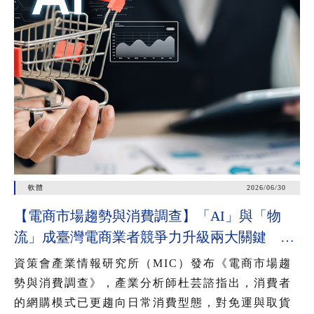
軟體
2026/06/30
【電商市場趨勢與消費調查】「AI」與「物
流」成臺灣電商業者競爭力升級兩大關鍵 近
七成消費者期待AI比價功能，七成五到貨首選
資策會產業情報研究所（MIC）發布《電商市場趨
超取
勢與消費調查》，產業分析師杜芸諮指出，消費者
的網購模式已更趨向日常消費型態，對免運與取貨