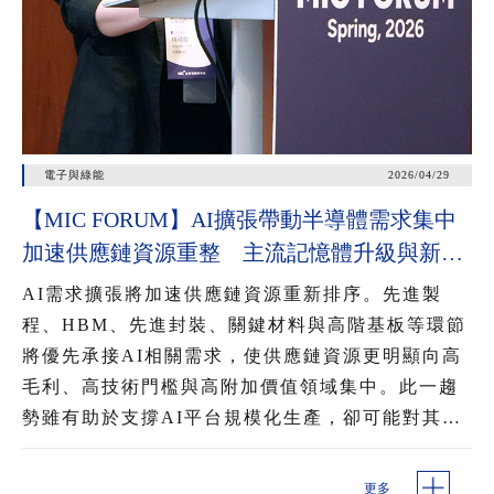
電子與綠能
2026/04/29
【MIC FORUM】AI擴張帶動半導體需求集中
加速供應鏈資源重整 主流記憶體升級與新興
記憶體崛起 混用提升AI資料調用效率
AI需求擴張將加速供應鏈資源重新排序。先進製
程、HBM、先進封裝、關鍵材料與高階基板等環節
將優先承接AI相關需求，使供應鏈資源更明顯向高
毛利、高技術門檻與高附加價值領域集中。此一趨
勢雖有助於支撐AI平台規模化生產，卻可能對其他
記憶體品項、成熟製程與部分周邊元件形成排擠，
進一步影響產能配置、交期與價格變化。
更多