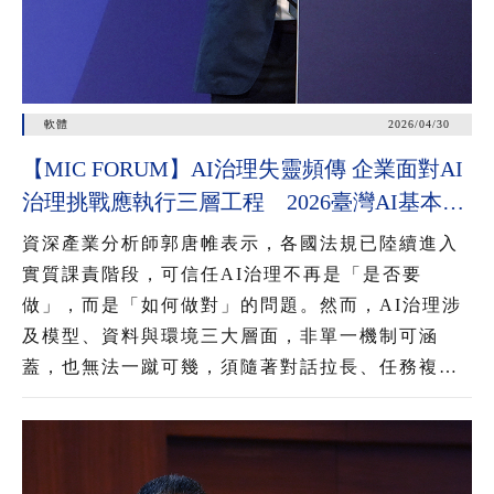
軟體
2026/04/30
【MIC FORUM】AI治理失靈頻傳 企業面對AI
治理挑戰應執行三層工程 2026臺灣AI基本法
上路 企業應把握2年布局治理能力
資深產業分析師郭唐帷表示，各國法規已陸續進入
實質課責階段，可信任AI治理不再是「是否要
做」，而是「如何做對」的問題。然而，AI治理涉
及模型、資料與環境三大層面，非單一機制可涵
蓋，也無法一蹴可幾，須隨著對話拉長、任務複雜
化與資料動態灌入，進行三層工程疊加，才能降低
AI失控風險。