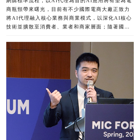
網購標準流程，以AI代理為首的AI應用將有望為電
商瓶頸帶來曙光，目前有不少國際電商大廠正致力
將AI代理融入核心業務與商業模式，以深化AI核心
技術並擴散至消費者、業者和商家層面；隨著國內
AI用戶日益增多，使得發展AI逐漸成為電商產業的
共識。